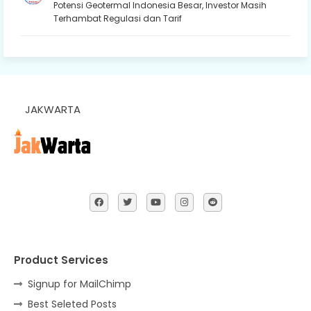
Potensi Geotermal Indonesia Besar, Investor Masih
Terhambat Regulasi dan Tarif
JAKWARTA
Product Services
Signup for MailChimp
Best Seleted Posts