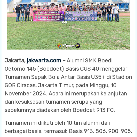
Jakarta,
jakwarta.com
–
Alumni SMK Boedi
Oetomo 145 (Boedoet) Basis CUS 40 menggelar
Turnamen Sepak Bola Antar Basis U35+ di Stadion
GOR Ciracas, Jakarta Timur, pada Minggu, 10
November 2024. Acara ini merupakan kelanjutan
dari kesuksesan turnamen serupa yang
sebelumnya diadakan oleh Boedoet 913 FC.
Turnamen ini diikuti oleh 10 tim alumni dari
berbagai basis, termasuk Basis 913, 806, 900, 905,