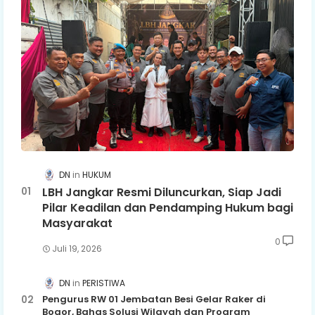
DN
HUKUM
LBH Jangkar Resmi Diluncurkan, Siap Jadi
Pilar Keadilan dan Pendamping Hukum bagi
Masyarakat
0
Juli 19, 2026
DN
PERISTIWA
Pengurus RW 01 Jembatan Besi Gelar Raker di
Bogor, Bahas Solusi Wilayah dan Program