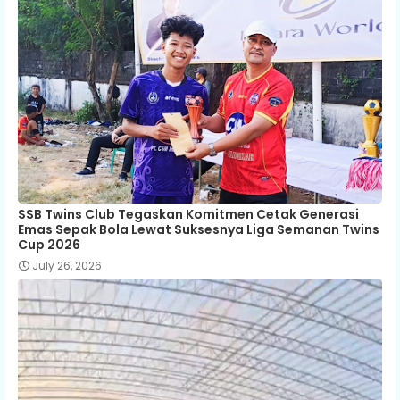
SSB Twins Club Tegaskan Komitmen Cetak Generasi
Emas Sepak Bola Lewat Suksesnya Liga Semanan Twins
Cup 2026
July 26, 2026