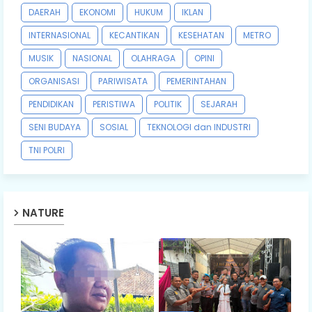
DAERAH
EKONOMI
HUKUM
IKLAN
INTERNASIONAL
KECANTIKAN
KESEHATAN
METRO
MUSIK
NASIONAL
OLAHRAGA
OPINI
ORGANISASI
PARIWISATA
PEMERINTAHAN
PENDIDIKAN
PERISTIWA
POLITIK
SEJARAH
SENI BUDAYA
SOSIAL
TEKNOLOGI dan INDUSTRI
TNI POLRI
NATURE