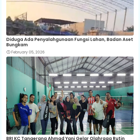
Diduga Ada Penyalahgunaan Fungsi Lahan, Badan Aset
Bungkam
February 05, 2026
BRI KC Tangerang Ahmad Yani Gelar Olahraga Rutin