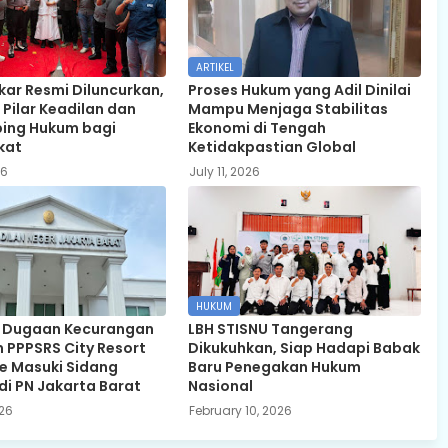
ARTIKEL
kar Resmi Diluncurkan,
Proses Hukum yang Adil Dinilai
 Pilar Keadilan dan
Mampu Menjaga Stabilitas
ing Hukum bagi
Ekonomi di Tengah
kat
Ketidakpastian Global
26
July 11, 2026
HUKUM
 Dugaan Kecurangan
LBH STISNU Tangerang
n PPPSRS City Resort
Dikukuhkan, Siap Hadapi Babak
e Masuki Sidang
Baru Penegakan Hukum
di PN Jakarta Barat
Nasional
26
February 10, 2026