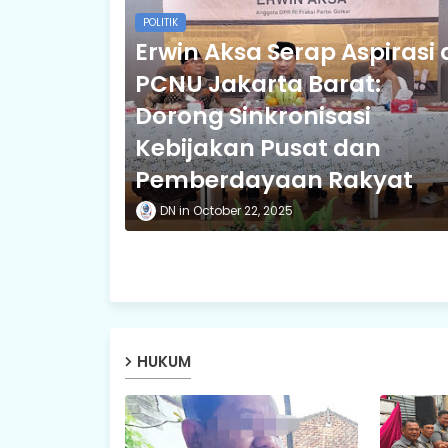
POLITIK
Erwin Aksa Serap Aspirasi 
PCNU Jakarta Barat:
Dorong Sinkronisasi
Kebijakan Pusat dan
Pemberdayaan Rakyat
DN
October 22, 2025
HUKUM