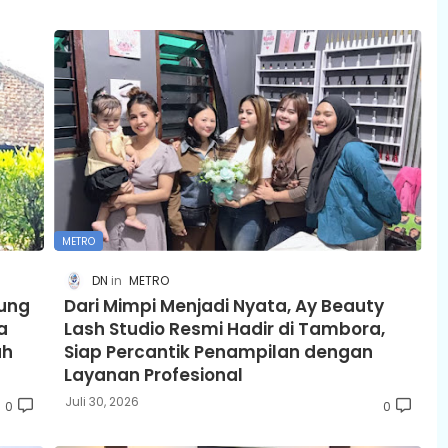
METRO
DN
METRO
jung
Dari Mimpi Menjadi Nyata, Ay Beauty
a
Lash Studio Resmi Hadir di Tambora,
ah
Siap Percantik Penampilan dengan
Layanan Profesional
Juli 30, 2026
0
0