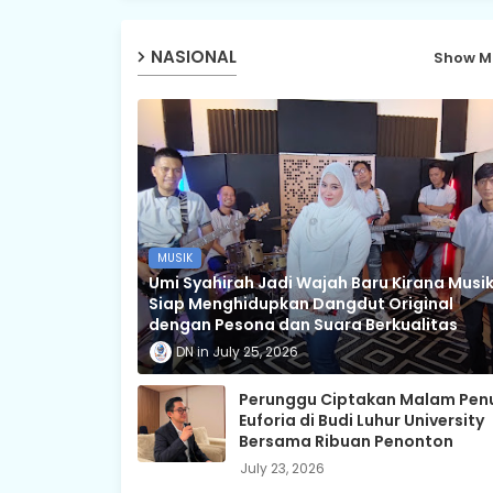
NASIONAL
Show M
MUSIK
Umi Syahirah Jadi Wajah Baru Kirana Musik
Siap Menghidupkan Dangdut Original
dengan Pesona dan Suara Berkualitas
DN
July 25, 2026
Perunggu Ciptakan Malam Pen
Euforia di Budi Luhur University
Bersama Ribuan Penonton
July 23, 2026