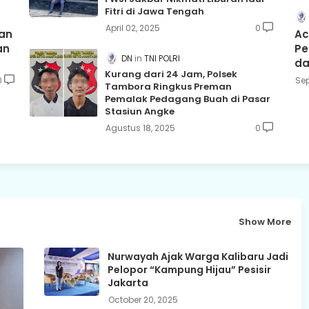
Fitri di Jawa Tengah
April 02, 2025
0
an
Ac
an
Pe
DN
TNI POLRI
da
Kurang dari 24 Jam, Polsek
0
Sep
Tambora Ringkus Preman
Pemalak Pedagang Buah di Pasar
Stasiun Angke
Agustus 18, 2025
0
Show More
Nurwayah Ajak Warga Kalibaru Jadi
Pelopor “Kampung Hijau” Pesisir
Jakarta
October 20, 2025