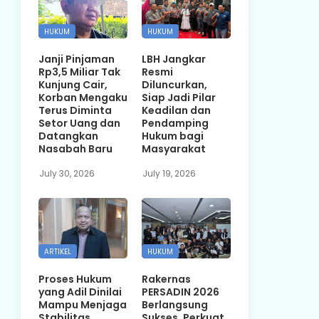
HUKUM
HUKUM
Janji Pinjaman
LBH Jangkar
Rp3,5 Miliar Tak
Resmi
Kunjung Cair,
Diluncurkan,
Korban Mengaku
Siap Jadi Pilar
Terus Diminta
Keadilan dan
Setor Uang dan
Pendamping
Datangkan
Hukum bagi
Nasabah Baru
Masyarakat
July 30, 2026
July 19, 2026
ARTIKEL
HUKUM
Proses Hukum
Rakernas
yang Adil Dinilai
PERSADIN 2026
Mampu Menjaga
Berlangsung
Stabilitas
Sukses, Perkuat