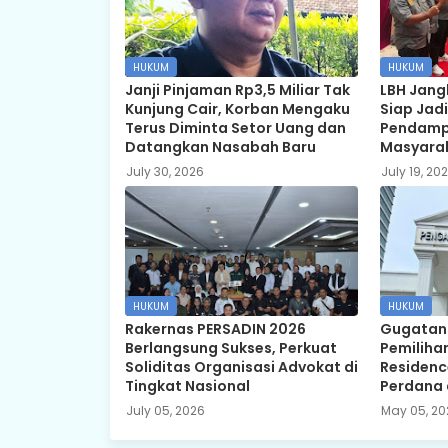
HUKUM
HUKUM
Janji Pinjaman Rp3,5 Miliar Tak
LBH Jang
Kunjung Cair, Korban Mengaku
Siap Jadi
Terus Diminta Setor Uang dan
Pendamp
Datangkan Nasabah Baru
Masyara
July 30, 2026
July 19, 20
HUKUM
HUKUM
Rakernas PERSADIN 2026
Gugatan
Berlangsung Sukses, Perkuat
Pemiliha
Soliditas Organisasi Advokat di
Residenc
Tingkat Nasional
Perdana 
July 05, 2026
May 05, 20