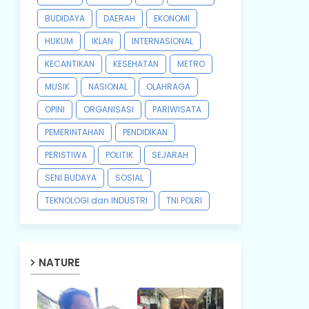
BUDIDAYA
DAERAH
EKONOMI
HUKUM
IKLAN
INTERNASIONAL
KECANTIKAN
KESEHATAN
METRO
MUSIK
NASIONAL
OLAHRAGA
OPINI
ORGANISASI
PARIWISATA
PEMERINTAHAN
PENDIDIKAN
PERISTIWA
POLITIK
SEJARAH
SENI BUDAYA
SOSIAL
TEKNOLOGI dan INDUSTRI
TNI POLRI
NATURE