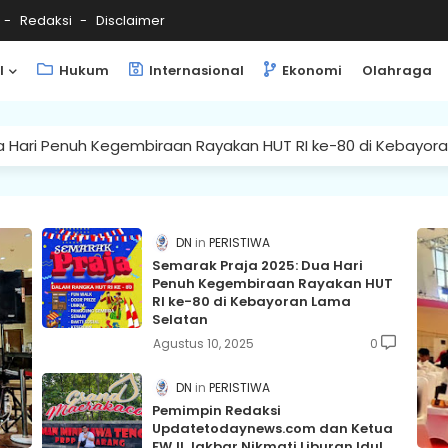
Redaksi
Disclaimer
l
Hukum
Internasional
Ekonomi
Olahraga
a Hari Penuh Kegembiraan Rayakan HUT RI ke-80 di Kebayor
DN
PERISTIWA
Semarak Praja 2025: Dua Hari
Penuh Kegembiraan Rayakan HUT
RI ke-80 di Kebayoran Lama
Selatan
Agustus 10, 2025
0
DN
PERISTIWA
Pemimpin Redaksi
Updatetodaynews.com dan Ketua
FWJI Jakbar Nikmati Liburan Idul