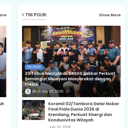
TNI POLRI
ore
Show More
TNI POLRI
,
20 Tahun Mengabdi, DREGS Jakbar Perkuat
Semangat Melayani Masyarakat dengan
Presisi
DN
July 23, 2026
uh
Koramil 02/Tambora Gelar Nobar
Final Piala Dunia 2026 di
Krendang, Perkuat Sinergi dan
Kondusivitas Wilayah
July 20, 2026