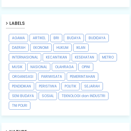
LABELS
AGAMA
ARTIKEL
BRI
BUDAYA
BUDIDAYA
DAERAH
EKONOMI
HUKUM
IKLAN
INTERNASIONAL
KECANTIKAN
KESEHATAN
METRO
MUSIK
NASIONAL
OLAHRAGA
OPINI
ORGANISASI
PARIWISATA
PEMERINTAHAN
PENDIDIKAN
PERISTIWA
POLITIK
SEJARAH
SENI BUDAYA
SOSIAL
TEKNOLOGI dan INDUSTRI
TNI POLRI