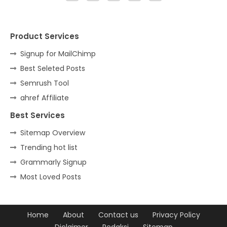
Product Services
Signup for MailChimp
Best Seleted Posts
Semrush Tool
ahref Affiliate
Best Services
Sitemap Overview
Trending hot list
Grammarly Signup
Most Loved Posts
Home
About
Contact us
Privacy Policy
Diclaimer
Redaksi
Sitemap