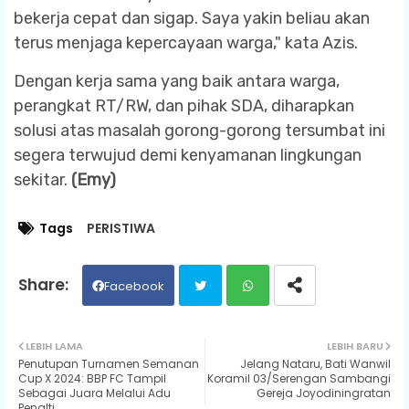
bekerja cepat dan sigap. Saya yakin beliau akan
terus menjaga kepercayaan warga," kata Azis.
Dengan kerja sama yang baik antara warga,
perangkat RT/RW, dan pihak SDA, diharapkan
solusi atas masalah gorong-gorong tersumbat ini
segera terwujud demi kenyamanan lingkungan
sekitar.
(Emy)
Tags
PERISTIWA
Facebook
Twit
Wh
LEBIH LAMA
LEBIH BARU
Penutupan Turnamen Semanan
Jelang Nataru, Bati Wanwil
ter
ats
Cup X 2024: BBP FC Tampil
Koramil 03/Serengan Sambangi
Sebagai Juara Melalui Adu
Gereja Joyodiningratan
Penalti