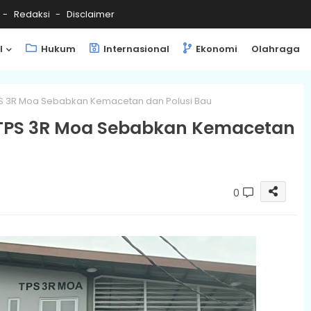
Redaksi
Disclaimer
l
Hukum
Internasional
Ekonomi
Olahraga
S 3R Moa Sebabkan Kemacetan dan Polusi Bau
 TPS 3R Moa Sebabkan Kemacetan
0