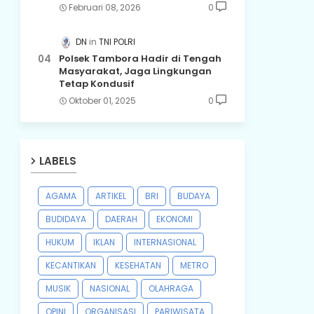
Februari 08, 2026
0
DN
TNI POLRI
Polsek Tambora Hadir di Tengah
Masyarakat, Jaga Lingkungan
Tetap Kondusif
Oktober 01, 2025
0
LABELS
AGAMA
ARTIKEL
BRI
BUDAYA
BUDIDAYA
DAERAH
EKONOMI
HUKUM
IKLAN
INTERNASIONAL
KECANTIKAN
KESEHATAN
METRO
MUSIK
NASIONAL
OLAHRAGA
OPINI
ORGANISASI
PARIWISATA