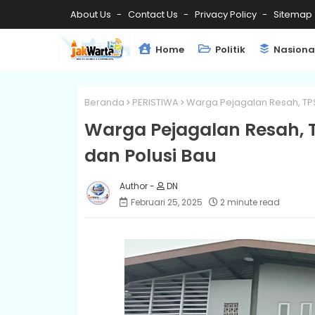
About Us
Contact Us
Privacy Policy
Sitemap
Home
Politik
Nasiona
Beranda
PERISTIWA
Warga Pejagalan Resah, TP
Warga Pejagalan Resah,
dan Polusi Bau
DN
Februari 25, 2025
2 minute read