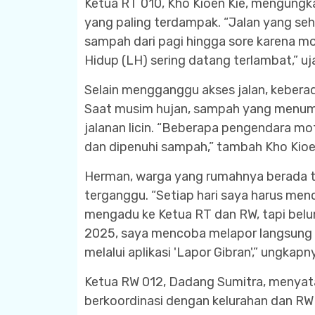
Ketua RT 010, Kho Kioen Kie, mengungk
yang paling terdampak. “Jalan yang seh
sampah dari pagi hingga sore karena m
Hidup (LH) sering datang terlambat,” uj
Selain mengganggu akses jalan, kebera
Saat musim hujan, sampah yang menum
jalanan licin. “Beberapa pengendara moto
dan dipenuhi sampah,” tambah Kho Kioe
Herman, warga yang rumahnya berada t
terganggu. “Setiap hari saya harus m
mengadu ke Ketua RT dan RW, tapi belum
2025, saya mencoba melapor langsung k
melalui aplikasi 'Lapor Gibran',” ungkapn
Ketua RW 012, Dadang Sumitra, menyata
berkoordinasi dengan kelurahan dan R