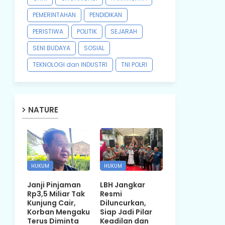
PEMERINTAHAN
PENDIDIKAN
PERISTIWA
POLITIK
SEJARAH
SENI BUDAYA
SOSIAL
TEKNOLOGI dan INDUSTRI
TNI POLRI
NATURE
HUKUM
HUKUM
Janji Pinjaman
LBH Jangkar
Rp3,5 Miliar Tak
Resmi
Kunjung Cair,
Diluncurkan,
Korban Mengaku
Siap Jadi Pilar
Terus Diminta
Keadilan dan