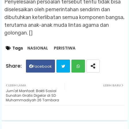
Penyelesaian persoalan tersebut tentu tidak bisa
diselesaikan oleh pemerintahan sendirim dan
dibutuhkan keterlibatan semua komponen bangsa,
terutama anak-anak muda lintas agama dan
golongan. []
Tags
NASIONAL
PERISTIWA
Facebook
Twit
Wh
LEBIH LAMA
LEBIH BARU
Jum'at Manfaat: Bakti Sosial
ter
ats
Sunatan Gratis Digelar di SD
Muhammadiyah 26 Tambora
ap
p