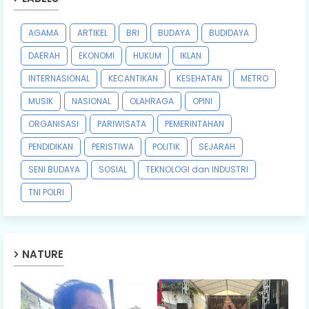
AGAMA
ARTIKEL
BRI
BUDAYA
BUDIDAYA
DAERAH
EKONOMI
HUKUM
IKLAN
INTERNASIONAL
KECANTIKAN
KESEHATAN
METRO
MUSIK
NASIONAL
OLAHRAGA
OPINI
ORGANISASI
PARIWISATA
PEMERINTAHAN
PENDIDIKAN
PERISTIWA
POLITIK
SEJARAH
SENI BUDAYA
SOSIAL
TEKNOLOGI dan INDUSTRI
TNI POLRI
NATURE