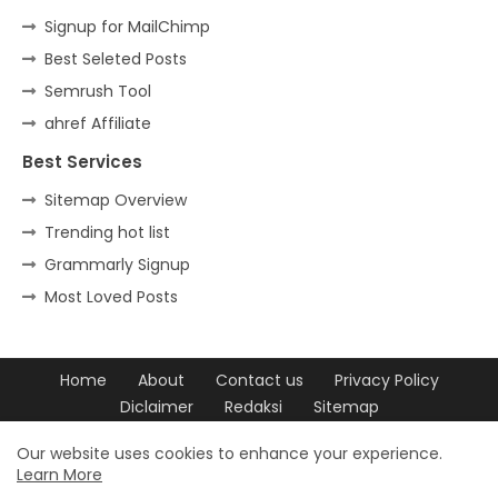
Signup for MailChimp
Best Seleted Posts
Semrush Tool
ahref Affiliate
Best Services
Sitemap Overview
Trending hot list
Grammarly Signup
Most Loved Posts
Home
About
Contact us
Privacy Policy
Diclaimer
Redaksi
Sitemap
Design by -
Blogger Templates
| Distributed by
Free Blogger
Our website uses cookies to enhance your experience.
Learn More
Templates