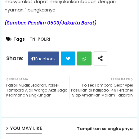
masyarakat dapat menjalankan ibadah dengan
nyaman,” pungkasnya.
(Sumber: Pendim 0503/Jakarta Barat)
Tags
TNI POLRI
Facebook
Twit
Wh
LEBIH LAMA
LEBIH BARU
Patroli Mudik Lebaran, Polsek
Polsek Tambora Gelar Apel
ter
ats
Tambora Ajak Warga Aktif Jaga
Pasukan di Kalijodo, 149 Personel
Keamanan Lingkungan
Siap Amankan Malam Takbiran
ap
p
YOU MAY LIKE
Tampilkan selengkapnya