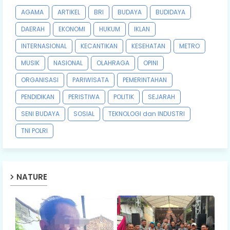
AGAMA
ARTIKEL
BRI
BUDAYA
BUDIDAYA
DAERAH
EKONOMI
HUKUM
IKLAN
INTERNASIONAL
KECANTIKAN
KESEHATAN
METRO
MUSIK
NASIONAL
OLAHRAGA
OPINI
ORGANISASI
PARIWISATA
PEMERINTAHAN
PENDIDIKAN
PERISTIWA
POLITIK
SEJARAH
SENI BUDAYA
SOSIAL
TEKNOLOGI dan INDUSTRI
TNI POLRI
NATURE