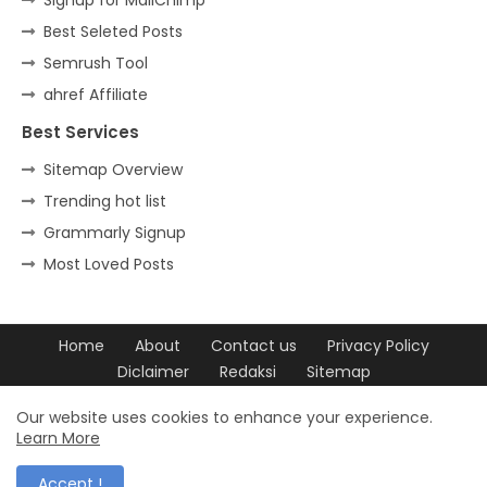
Best Seleted Posts
Semrush Tool
ahref Affiliate
Best Services
Sitemap Overview
Trending hot list
Grammarly Signup
Most Loved Posts
Home
About
Contact us
Privacy Policy
Diclaimer
Redaksi
Sitemap
Design by -
Blogger Templates
| Distributed by
Free Blogger
Our website uses cookies to enhance your experience.
Learn More
Templates
Accept !