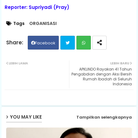
Reporter: Supriyadi (Pray)
Tags
ORGANISASI
Facebook
Twit
Wh
LEBIH LAMA
LEBIH BARU
APKLINDO Rayakan 41 Tahun
ter
ats
Pengabdian dengan Aksi Bersih
Rumah Ibadah di Seluruh
Indonesia
ap
p
YOU MAY LIKE
Tampilkan selengkapnya