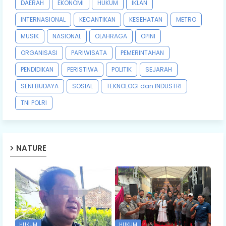
DAERAH
EKONOMI
HUKUM
IKLAN
INTERNASIONAL
KECANTIKAN
KESEHATAN
METRO
MUSIK
NASIONAL
OLAHRAGA
OPINI
ORGANISASI
PARIWISATA
PEMERINTAHAN
PENDIDIKAN
PERISTIWA
POLITIK
SEJARAH
SENI BUDAYA
SOSIAL
TEKNOLOGI dan INDUSTRI
TNI POLRI
NATURE
HUKUM
HUKUM