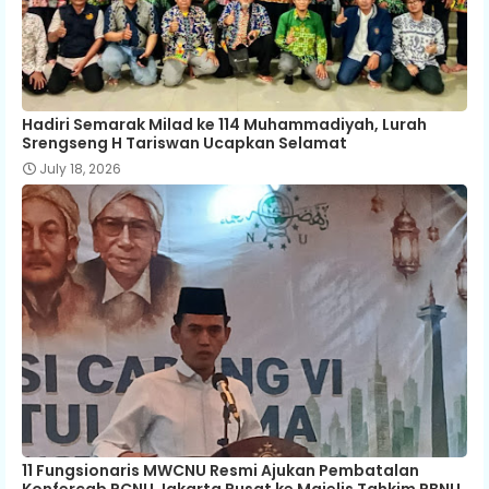
Hadiri Semarak Milad ke 114 Muhammadiyah, Lurah
Srengseng H Tariswan Ucapkan Selamat
July 18, 2026
11 Fungsionaris MWCNU Resmi Ajukan Pembatalan
Konfercab PCNU Jakarta Pusat ke Majelis Tahkim PBNU