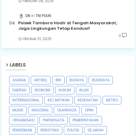
Februari 08, 2026
DN
TNI POLRI
Polsek Tambora Hadir di Tengah Masyarakat,
Jaga Lingkungan Tetap Kondusif
0
Oktober 01, 2025
LABELS
AGAMA
ARTIKEL
BRI
BUDAYA
BUDIDAYA
DAERAH
EKONOMI
HUKUM
IKLAN
INTERNASIONAL
KECANTIKAN
KESEHATAN
METRO
MUSIK
NASIONAL
OLAHRAGA
OPINI
ORGANISASI
PARIWISATA
PEMERINTAHAN
PENDIDIKAN
PERISTIWA
POLITIK
SEJARAH