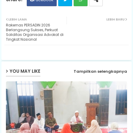
Twit
Wh
LEBIH LAMA
LEBIH BARU
Rakernas PERSADIN 2026
ter
ats
Berlangsung Sukses, Perkuat
Soliditas Organisasi Advokat di
Tingkat Nasional
ap
p
YOU MAY LIKE
Tampilkan selengkapnya