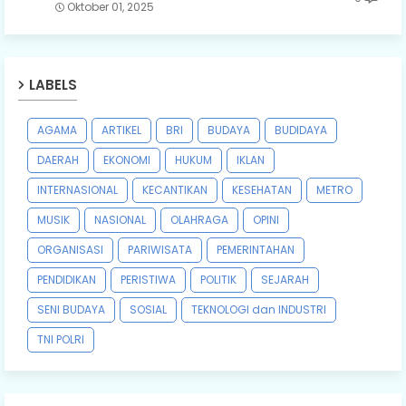
Oktober 01, 2025
LABELS
AGAMA
ARTIKEL
BRI
BUDAYA
BUDIDAYA
DAERAH
EKONOMI
HUKUM
IKLAN
INTERNASIONAL
KECANTIKAN
KESEHATAN
METRO
MUSIK
NASIONAL
OLAHRAGA
OPINI
ORGANISASI
PARIWISATA
PEMERINTAHAN
PENDIDIKAN
PERISTIWA
POLITIK
SEJARAH
SENI BUDAYA
SOSIAL
TEKNOLOGI dan INDUSTRI
TNI POLRI