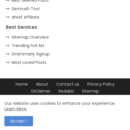
Best Seleted Posts
Semrush Tool
ahref Affiliate
Best Services
Sitemap Overview
Trending hot list
Grammarly Signup
Most Loved Posts
Home
About
Contact us
Privacy Policy
Diclaimer
Redaksi
Sitemap
Design by -
Blogger Templates
| Distributed by
Free Blogger
Our website uses cookies to enhance your experience.
Learn More
Templates
Accept !