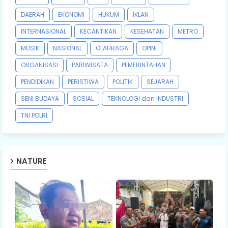
DAERAH
EKONOMI
HUKUM
IKLAN
INTERNASIONAL
KECANTIKAN
KESEHATAN
METRO
MUSIK
NASIONAL
OLAHRAGA
OPINI
ORGANISASI
PARIWISATA
PEMERINTAHAN
PENDIDIKAN
PERISTIWA
POLITIK
SEJARAH
SENI BUDAYA
SOSIAL
TEKNOLOGI dan INDUSTRI
TNI POLRI
NATURE