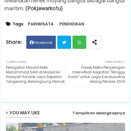
diwariskan nenek moyang bangsa sebagai bangsa
maritim.
(Pokjawarkotu)
Tags
PARIWISATA
PENDIDIKAN
Facebook
Twit
Wh
LEBIH LAMA
LEBIH BARU
Peringatan Maulid Nabi
Polsek Metro Penjaringan
ter
ats
Muhammad SAW di Masjid Al-
Intensifkan Kegiatan "Minggu
Hidayah Pondok Jaya Sepatan
Kasih" untuk Jaga Kondusivitas
Tangerang, Berlangsung Hikmat
Jelang Pilkada 2024
ap
p
YOU MAY LIKE
Tampilkan selengkapnya