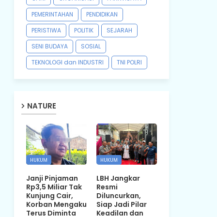
PEMERINTAHAN
PENDIDIKAN
PERISTIWA
POLITIK
SEJARAH
SENI BUDAYA
SOSIAL
TEKNOLOGI dan INDUSTRI
TNI POLRI
NATURE
HUKUM
HUKUM
Janji Pinjaman
LBH Jangkar
Rp3,5 Miliar Tak
Resmi
Kunjung Cair,
Diluncurkan,
Korban Mengaku
Siap Jadi Pilar
Terus Diminta
Keadilan dan