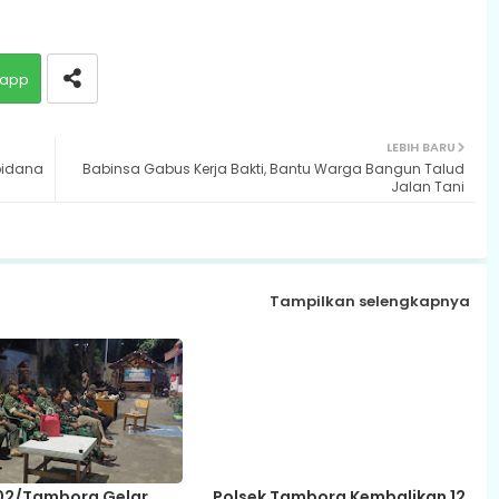
app
LEBIH BARU
pidana
Babinsa Gabus Kerja Bakti, Bantu Warga Bangun Talud
Jalan Tani
Tampilkan selengkapnya
02/Tambora Gelar
Polsek Tambora Kembalikan 12