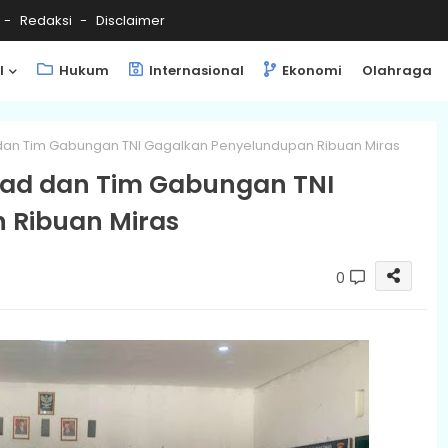
Redaksi
Disclaimer
l
Hukum
Internasional
Ekonomi
Olahraga
 dan Tim Gabungan TNI Gagalkan Penyelundupan Ribuan Miras
rad dan Tim Gabungan TNI
 Ribuan Miras
0