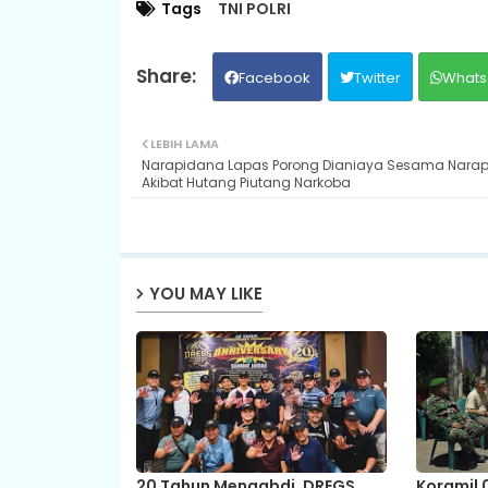
Tags
TNI POLRI
Facebook
Twitter
Whats
LEBIH LAMA
Narapidana Lapas Porong Dianiaya Sesama Nara
Akibat Hutang Piutang Narkoba
YOU MAY LIKE
20 Tahun Mengabdi, DREGS
Koramil 