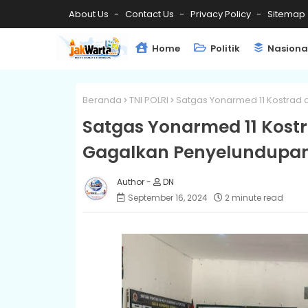
About Us
Contact Us
Privacy Policy
Sitemap
Home
Politik
Nasiona
Beranda
TNI POLRI
Satgas Yonarmed 11 Kostrad
Satgas Yonarmed 11 Kost
Gagalkan Penyelundupan
DN
September 16, 2024
2 minute read