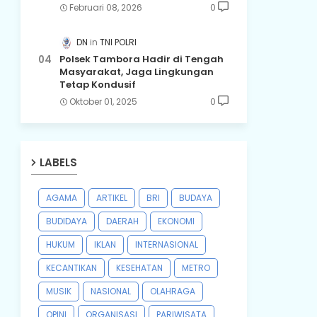
Februari 08, 2026
0
DN
TNI POLRI
Polsek Tambora Hadir di Tengah
Masyarakat, Jaga Lingkungan
Tetap Kondusif
Oktober 01, 2025
0
LABELS
AGAMA
ARTIKEL
BRI
BUDAYA
BUDIDAYA
DAERAH
EKONOMI
HUKUM
IKLAN
INTERNASIONAL
KECANTIKAN
KESEHATAN
METRO
MUSIK
NASIONAL
OLAHRAGA
OPINI
ORGANISASI
PARIWISATA