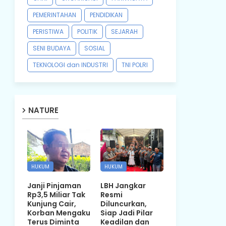
PEMERINTAHAN
PENDIDIKAN
PERISTIWA
POLITIK
SEJARAH
SENI BUDAYA
SOSIAL
TEKNOLOGI dan INDUSTRI
TNI POLRI
NATURE
HUKUM
HUKUM
Janji Pinjaman
LBH Jangkar
Rp3,5 Miliar Tak
Resmi
Kunjung Cair,
Diluncurkan,
Korban Mengaku
Siap Jadi Pilar
Terus Diminta
Keadilan dan