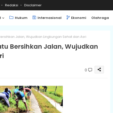
Redaksi
Disclaimer
l
Hukum
Internasional
Ekonomi
Olahraga
ersihkan Jalan, Wujudkan Lingkungan Sehat dan Asri
tu Bersihkan Jalan, Wujudkan
ri
0