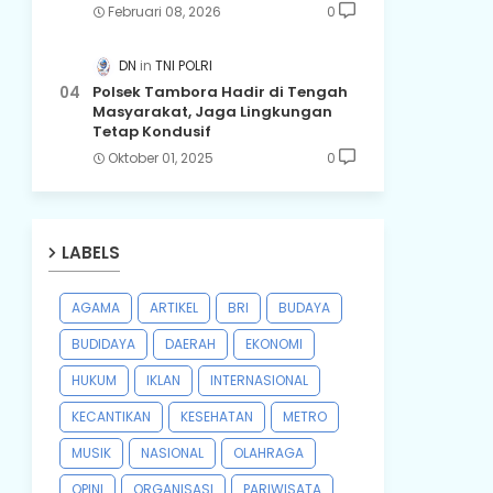
Februari 08, 2026
0
DN
TNI POLRI
Polsek Tambora Hadir di Tengah
Masyarakat, Jaga Lingkungan
Tetap Kondusif
Oktober 01, 2025
0
LABELS
AGAMA
ARTIKEL
BRI
BUDAYA
BUDIDAYA
DAERAH
EKONOMI
HUKUM
IKLAN
INTERNASIONAL
KECANTIKAN
KESEHATAN
METRO
MUSIK
NASIONAL
OLAHRAGA
OPINI
ORGANISASI
PARIWISATA