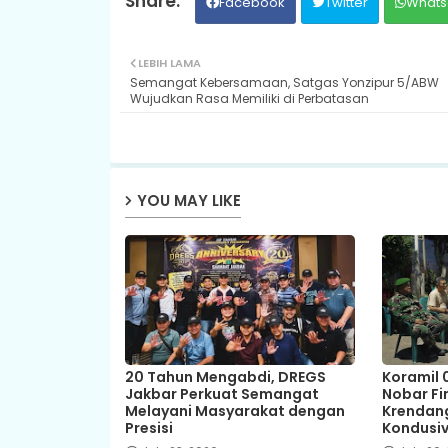
Facebook
Twitter
Whats
LEBIH LAMA
Semangat Kebersamaan, Satgas Yonzipur 5/ABW
Wujudkan Rasa Memiliki di Perbatasan
YOU MAY LIKE
20 Tahun Mengabdi, DREGS
Koramil 
Jakbar Perkuat Semangat
Nobar Fin
Melayani Masyarakat dengan
Krendang
Presisi
Kondusiv