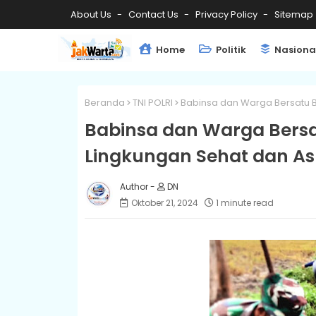
About Us
Contact Us
Privacy Policy
Sitemap
Home
Politik
Nasiona
Beranda
TNI POLRI
Babinsa dan Warga Bersatu B
Babinsa dan Warga Bersa
Lingkungan Sehat dan As
DN
Oktober 21, 2024
1 minute read