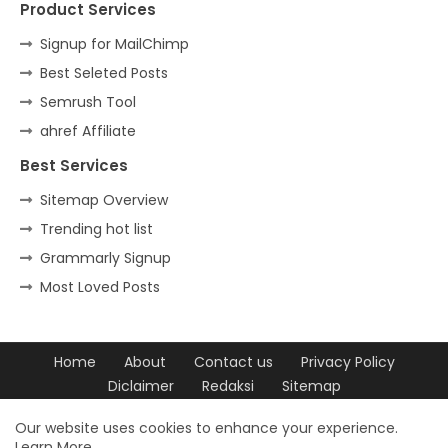
Product Services
Signup for MailChimp
Best Seleted Posts
Semrush Tool
ahref Affiliate
Best Services
Sitemap Overview
Trending hot list
Grammarly Signup
Most Loved Posts
Home
About
Contact us
Privacy Policy
Diclaimer
Redaksi
Sitemap
Design by -
Blogger Templates
| Distributed by
Free Blogger
Our website uses cookies to enhance your experience.
Learn More