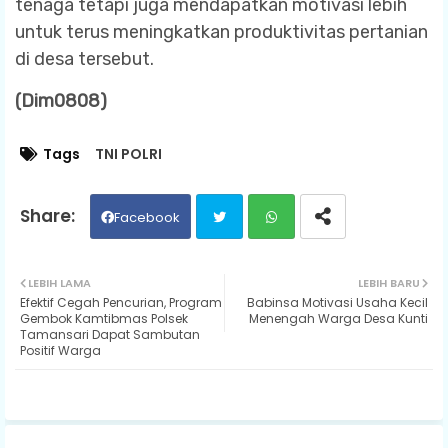
tenaga tetapi juga mendapatkan motivasi lebih
untuk terus meningkatkan produktivitas pertanian
di desa tersebut.
(Dim0808)
Tags
TNI POLRI
Facebook
Twit
Wh
LEBIH LAMA
LEBIH BARU
Efektif Cegah Pencurian, Program
Babinsa Motivasi Usaha Kecil
ter
ats
Gembok Kamtibmas Polsek
Menengah Warga Desa Kunti
Tamansari Dapat Sambutan
Positif Warga
ap
p