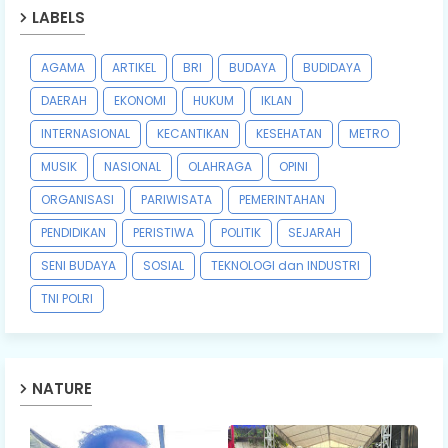
LABELS
AGAMA
ARTIKEL
BRI
BUDAYA
BUDIDAYA
DAERAH
EKONOMI
HUKUM
IKLAN
INTERNASIONAL
KECANTIKAN
KESEHATAN
METRO
MUSIK
NASIONAL
OLAHRAGA
OPINI
ORGANISASI
PARIWISATA
PEMERINTAHAN
PENDIDIKAN
PERISTIWA
POLITIK
SEJARAH
SENI BUDAYA
SOSIAL
TEKNOLOGI dan INDUSTRI
TNI POLRI
NATURE