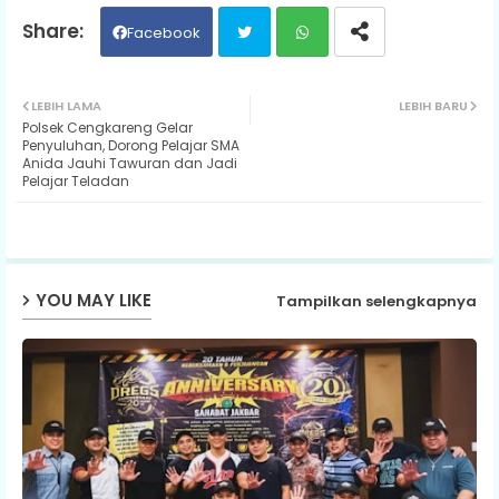
Facebook
Twit
Wh
LEBIH LAMA
LEBIH BARU
Polsek Cengkareng Gelar
ter
ats
Penyuluhan, Dorong Pelajar SMA
Anida Jauhi Tawuran dan Jadi
Pelajar Teladan
ap
p
YOU MAY LIKE
Tampilkan selengkapnya