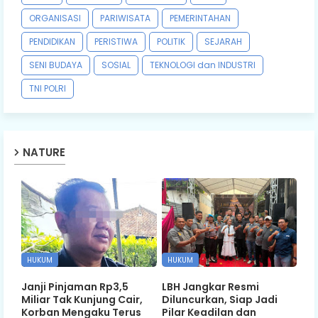
ORGANISASI
PARIWISATA
PEMERINTAHAN
PENDIDIKAN
PERISTIWA
POLITIK
SEJARAH
SENI BUDAYA
SOSIAL
TEKNOLOGI dan INDUSTRI
TNI POLRI
NATURE
HUKUM
HUKUM
Janji Pinjaman Rp3,5
LBH Jangkar Resmi
Miliar Tak Kunjung Cair,
Diluncurkan, Siap Jadi
Korban Mengaku Terus
Pilar Keadilan dan