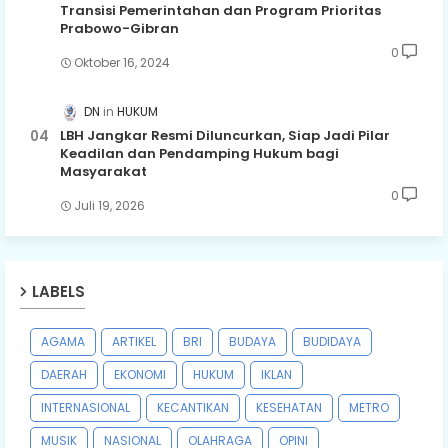
Transisi Pemerintahan dan Program Prioritas
Prabowo-Gibran
0
Oktober 16, 2024
DN
HUKUM
LBH Jangkar Resmi Diluncurkan, Siap Jadi Pilar
Keadilan dan Pendamping Hukum bagi
Masyarakat
0
Juli 19, 2026
LABELS
AGAMA
ARTIKEL
BRI
BUDAYA
BUDIDAYA
DAERAH
EKONOMI
HUKUM
IKLAN
INTERNASIONAL
KECANTIKAN
KESEHATAN
METRO
MUSIK
NASIONAL
OLAHRAGA
OPINI