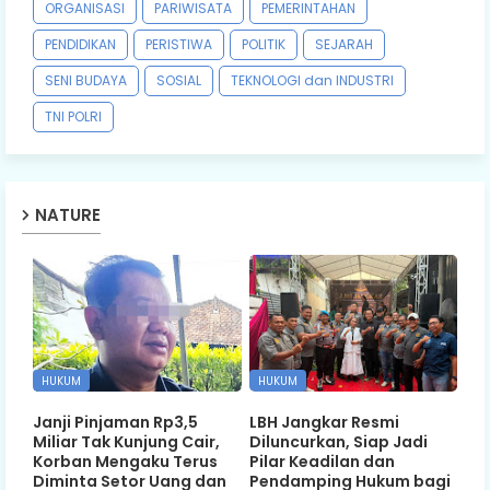
ORGANISASI
PARIWISATA
PEMERINTAHAN
PENDIDIKAN
PERISTIWA
POLITIK
SEJARAH
SENI BUDAYA
SOSIAL
TEKNOLOGI dan INDUSTRI
TNI POLRI
NATURE
HUKUM
HUKUM
Janji Pinjaman Rp3,5
LBH Jangkar Resmi
Miliar Tak Kunjung Cair,
Diluncurkan, Siap Jadi
Korban Mengaku Terus
Pilar Keadilan dan
Diminta Setor Uang dan
Pendamping Hukum bagi