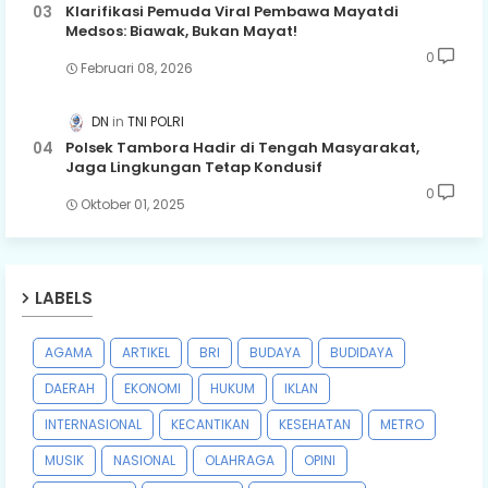
Klarifikasi Pemuda Viral Pembawa Mayatdi
Medsos: Biawak, Bukan Mayat!
0
Februari 08, 2026
DN
TNI POLRI
Polsek Tambora Hadir di Tengah Masyarakat,
Jaga Lingkungan Tetap Kondusif
0
Oktober 01, 2025
LABELS
AGAMA
ARTIKEL
BRI
BUDAYA
BUDIDAYA
DAERAH
EKONOMI
HUKUM
IKLAN
INTERNASIONAL
KECANTIKAN
KESEHATAN
METRO
MUSIK
NASIONAL
OLAHRAGA
OPINI