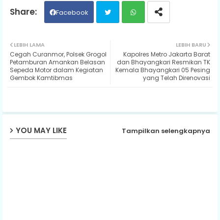
Facebook
Twit
Wh
LEBIH LAMA
LEBIH BARU
Cegah Curanmor, Polsek Grogol
Kapolres Metro Jakarta Barat
ter
ats
Petamburan Amankan Belasan
dan Bhayangkari Resmikan TK
Sepeda Motor dalam Kegiatan
Kemala Bhayangkari 05 Pesing
Gembok Kamtibmas
yang Telah Direnovasi
ap
p
YOU MAY LIKE
Tampilkan selengkapnya