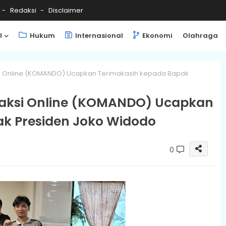
Redaksi
Disclaimer
l
Hukum
Internasional
Ekonomi
Olahraga
ksi Online (KOMANDO) Ucapkan Terimakasih kepada Bapak
Taksi Online (KOMANDO) Ucapkan
k Presiden Joko Widodo
0