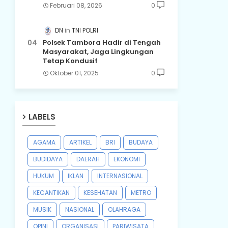
Februari 08, 2026
0
DN
TNI POLRI
Polsek Tambora Hadir di Tengah
Masyarakat, Jaga Lingkungan
Tetap Kondusif
Oktober 01, 2025
0
LABELS
AGAMA
ARTIKEL
BRI
BUDAYA
BUDIDAYA
DAERAH
EKONOMI
HUKUM
IKLAN
INTERNASIONAL
KECANTIKAN
KESEHATAN
METRO
MUSIK
NASIONAL
OLAHRAGA
OPINI
ORGANISASI
PARIWISATA