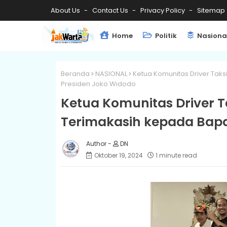
About Us
Contact Us
Privacy Policy
Sitemap
Home
Politik
Nasiona
Beranda
NASIONAL
Ketua Komunitas Driver Ta
Presiden Joko Widodo
Ketua Komunitas Driver 
Terimakasih kepada Bapa
DN
Oktober 19, 2024
1 minute read