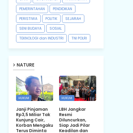
PEMERINTAHAN
PENDIDIKAN
PERISTIWA
POLITIK
SEJARAH
SENI BUDAYA
SOSIAL
TEKNOLOGI dan INDUSTRI
TNI POLRI
NATURE
HUKUM
HUKUM
Janji Pinjaman
LBH Jangkar
Rp3,5 Miliar Tak
Resmi
Kunjung Cair,
Diluncurkan,
Korban Mengaku
Siap Jadi Pilar
Terus Diminta
Keadilan dan