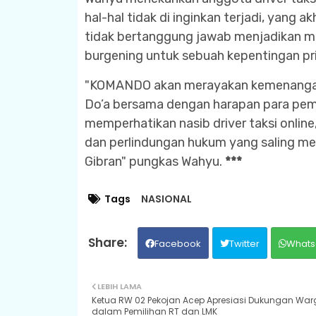
hal-hal tidak di inginkan terjadi, yang
tidak bertanggung jawab menjadikan mas
burgening untuk sebuah kepentingan p
"KOMANDO akan merayakan kemenangan 
Do’a bersama dengan harapan para pemi
memperhatikan nasib driver taksi onlin
dan perlindungan hukum yang saling m
Gibran" pungkas Wahyu.
***
Tags
NASIONAL
Facebook
Twitter
Whats
LEBIH LAMA
Ketua RW 02 Pekojan Acep Apresiasi Dukungan War
dalam Pemilihan RT dan LMK