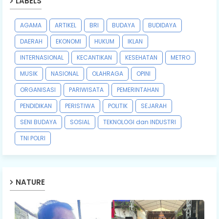
LABELS
AGAMA
ARTIKEL
BRI
BUDAYA
BUDIDAYA
DAERAH
EKONOMI
HUKUM
IKLAN
INTERNASIONAL
KECANTIKAN
KESEHATAN
METRO
MUSIK
NASIONAL
OLAHRAGA
OPINI
ORGANISASI
PARIWISATA
PEMERINTAHAN
PENDIDIKAN
PERISTIWA
POLITIK
SEJARAH
SENI BUDAYA
SOSIAL
TEKNOLOGI dan INDUSTRI
TNI POLRI
NATURE