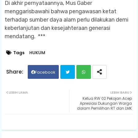
Di akhir pernyataannya, Mus Gaber
menggarisbawahi bahwa pengawasan ketat
terhadap sumber daya alam perlu dilakukan demi
keberlanjutan dan kesejahteraan generasi
mendatang. ***
Tags
HUKUM
Facebook
Twit
Wh
LEBIH LAMA
LEBIH BARU
Ketua RW 02 Pekojan Acep
ter
ats
Apresiasi Dukungan Warga
dalam Pemilihan RT dan LMK
ap
p