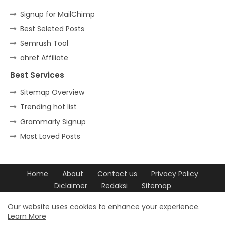
Signup for MailChimp
Best Seleted Posts
Semrush Tool
ahref Affiliate
Best Services
Sitemap Overview
Trending hot list
Grammarly Signup
Most Loved Posts
Home
About
Contact us
Privacy Policy
Diclaimer
Redaksi
Sitemap
Design by -
Blogger Templates
| Distributed by
Free Blogger
Our website uses cookies to enhance your experience.
Learn More
Templates