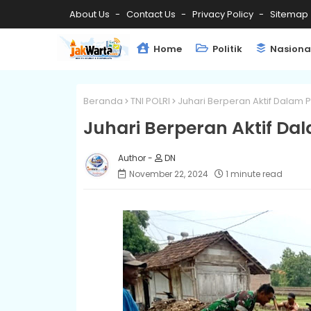
About Us
Contact Us
Privacy Policy
Sitemap
Home
Politik
Nasiona
Beranda
TNI POLRI
Juhari Berperan Aktif Dalam 
Juhari Berperan Aktif Da
DN
November 22, 2024
1 minute read