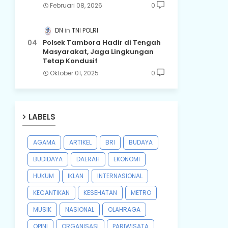
Februari 08, 2026
0
DN
TNI POLRI
Polsek Tambora Hadir di Tengah
Masyarakat, Jaga Lingkungan
Tetap Kondusif
Oktober 01, 2025
0
LABELS
AGAMA
ARTIKEL
BRI
BUDAYA
BUDIDAYA
DAERAH
EKONOMI
HUKUM
IKLAN
INTERNASIONAL
KECANTIKAN
KESEHATAN
METRO
MUSIK
NASIONAL
OLAHRAGA
OPINI
ORGANISASI
PARIWISATA