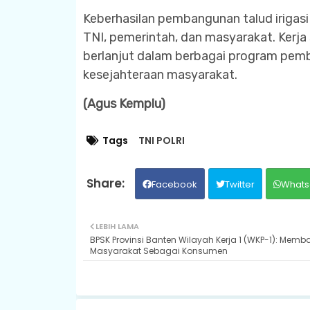
Keberhasilan pembangunan talud irigasi i
TNI, pemerintah, dan masyarakat. Kerja 
berlanjut dalam berbagai program pem
kesejahteraan masyarakat.
(Agus Kemplu)
Tags
TNI POLRI
Facebook
Twitter
Whats
LEBIH LAMA
BPSK Provinsi Banten Wilayah Kerja 1 (WKP-1): Memb
Masyarakat Sebagai Konsumen