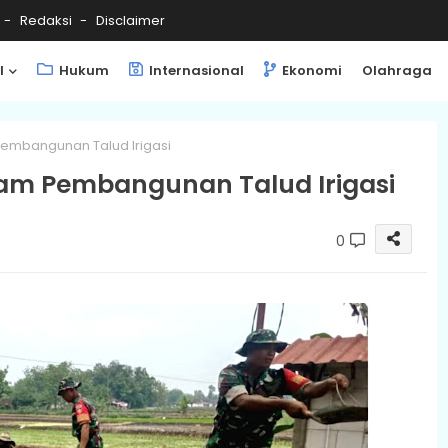
Redaksi
Disclaimer
l
Hukum
Internasional
Ekonomi
Olahraga
Pembangunan Talud Irigasi
lam Pembangunan Talud Irigasi
0