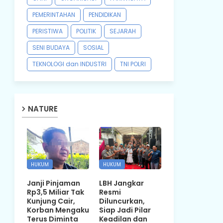
PEMERINTAHAN
PENDIDIKAN
PERISTIWA
POLITIK
SEJARAH
SENI BUDAYA
SOSIAL
TEKNOLOGI dan INDUSTRI
TNI POLRI
NATURE
HUKUM
HUKUM
Janji Pinjaman
LBH Jangkar
Rp3,5 Miliar Tak
Resmi
Kunjung Cair,
Diluncurkan,
Korban Mengaku
Siap Jadi Pilar
Terus Diminta
Keadilan dan