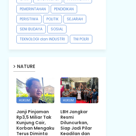
PEMERINTAHAN
PENDIDIKAN
PERISTIWA
POLITIK
SEJARAH
SENI BUDAYA
SOSIAL
TEKNOLOGI dan INDUSTRI
TNI POLRI
NATURE
HUKUM
HUKUM
Janji Pinjaman
LBH Jangkar
Rp3,5 Miliar Tak
Resmi
Kunjung Cair,
Diluncurkan,
Korban Mengaku
Siap Jadi Pilar
Terus Diminta
Keadilan dan