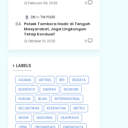
Februari 08, 2026
0
DN
TNI POLRI
Polsek Tambora Hadir di Tengah
Masyarakat, Jaga Lingkungan
Tetap Kondusif
Oktober 01, 2025
0
LABELS
AGAMA
ARTIKEL
BRI
BUDAYA
BUDIDAYA
DAERAH
EKONOMI
HUKUM
IKLAN
INTERNASIONAL
KECANTIKAN
KESEHATAN
METRO
MUSIK
NASIONAL
OLAHRAGA
OPINI
ORGANISASI
PARIWISATA