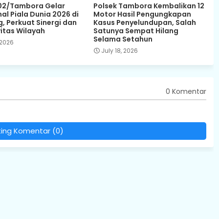
02/Tambora Gelar
Polsek Tambora Kembalikan 12
al Piala Dunia 2026 di
Motor Hasil Pengungkapan
, Perkuat Sinergi dan
Kasus Penyelundupan, Salah
itas Wilayah
Satunya Sempat Hilang
Selama Setahun
 2026
July 18, 2026
0 Komentar
ting Komentar (0)