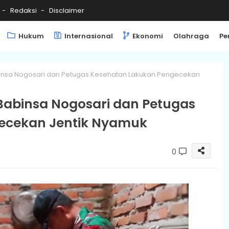
Redaksi
Disclaimer
Hukum
Internasional
Ekonomi
Olahraga
Pe
nsa Nogosari dan Petugas Kesehatan Lakukan Pengecekan
abinsa Nogosari dan Petugas
ecekan Jentik Nyamuk
0