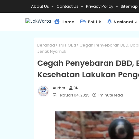
About Us
Contact Us
Privacy Policy
Sitemap
Home
Politik
Nasional
Beranda
TNI POLRI
Cegah Penyebaran DBD, Babi
Jentik Nyamuk
Cegah Penyebaran DBD, B
Kesehatan Lakukan Peng
DN
Februari 04, 2025
1 minute read