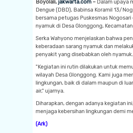
Boyolali,
jakwarta.com
–
Dalam upaya 
Dengue (DBD), Babinsa Koramil 13/Nogo
bersama petugas Puskesmas Nogosari d
nyamuk di Desa Glonggong, Kecamatan N
Serka Wahyono menjelaskan bahwa peng
keberadaan sarang nyamuk dan melak
penyakit yang disebabkan oleh nyamuk.
"Kegiatan ini rutin dilakukan untuk m
wilayah Desa Glonggong. Kami juga men
lingkungan, baik di dalam maupun di l
air," ujarnya.
Diharapkan, dengan adanya kegiatan in
menjaga kebersihan lingkungan demi 
(Ark)