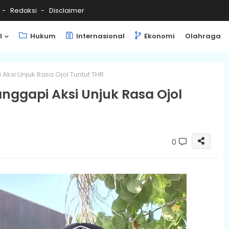
Redaksi
Disclaimer
l
Hukum
Internasional
Ekonomi
Olahraga
Aksi Unjuk Rasa Ojol Tuntut THR
nggapi Aksi Unjuk Rasa Ojol
0