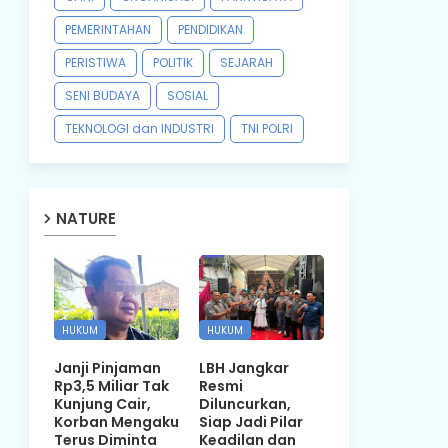
PEMERINTAHAN
PENDIDIKAN
PERISTIWA
POLITIK
SEJARAH
SENI BUDAYA
SOSIAL
TEKNOLOGI dan INDUSTRI
TNI POLRI
NATURE
HUKUM
HUKUM
Janji Pinjaman
LBH Jangkar
Rp3,5 Miliar Tak
Resmi
Kunjung Cair,
Diluncurkan,
Korban Mengaku
Siap Jadi Pilar
Terus Diminta
Keadilan dan