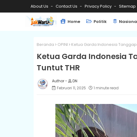
About Us
Contact Us
Privacy Policy
Sitemap
Home
Politik
Nasiona
Beranda
OPINI
Ketua Garda Indonesia Tanggapi 
Ketua Garda Indonesia Ta
Tuntut THR
DN
Februari 11, 2025
1 minute read