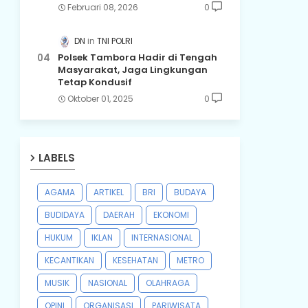
Februari 08, 2026
0
DN
TNI POLRI
Polsek Tambora Hadir di Tengah
Masyarakat, Jaga Lingkungan
Tetap Kondusif
Oktober 01, 2025
0
LABELS
AGAMA
ARTIKEL
BRI
BUDAYA
BUDIDAYA
DAERAH
EKONOMI
HUKUM
IKLAN
INTERNASIONAL
KECANTIKAN
KESEHATAN
METRO
MUSIK
NASIONAL
OLAHRAGA
OPINI
ORGANISASI
PARIWISATA