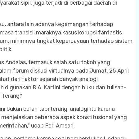
kat sipil, juga terjadi di berbagai daerah di
u, antara lain adanya kegamangan terhadap
asa transisi, maraknya kasus korupsi fantastis
kum, minimnya tingkat kepercayaan terhadap sistem
itik.
as Andalas, termasuk salah satu tokoh yang
am forum diskusi virtualnya pada Jumat, 25 April
ihat dari faktor sejarah banyak analogi
h digunakan R.A. Kartini dengan buku dan tulisan-
 Terang.”
i bukan cerah tapi terang, analogi itu karena
u menjelaskan beberapa aspek konstitusional yang
rintahan," ucap Feri Amsari.
 gelap, pertama karena soal pembentukan Undang-