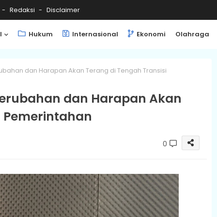
Redaksi
Disclaimer
l
Hukum
Internasional
Ekonomi
Olahraga
ubahan dan Harapan Akan Terang di Tengah Transisi
 Perubahan dan Harapan Akan
i Pemerintahan
0