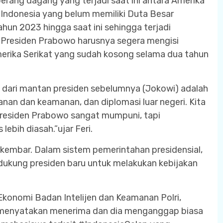
rang dagang yang terjadi saat ini antara Amerika
 Indonesia yang belum memiliki Duta Besar
ahun 2023 hingga saat ini sehingga terjadi
u Presiden Prabowo harusnya segera mengisi
erika Serikat yang sudah kosong selama dua tahun
i dari mantan presiden sebelumnya (Jokowi) adalah
hanan dan keamanan, dan diplomasi luar negeri. Kita
i Presiden Prabowo sangat mumpuni, tapi
ebih diasah.”ujar Feri.
kembar. Dalam sistem pemerintahan presidensial,
dukung presiden baru untuk melakukan kebijakan
konomi Badan Intelijen dan Keamanan Polri,
o menyatakan menerima dan dia menganggap biasa