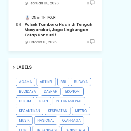
Februari 08, 2026
0
DN
TNI POLRI
Polsek Tambora Hadir di Tengah
Masyarakat, Jaga Lingkungan
Tetap Kondusif
Oktober 01, 2025
0
LABELS
AGAMA
ARTIKEL
BRI
BUDAYA
BUDIDAYA
DAERAH
EKONOMI
HUKUM
IKLAN
INTERNASIONAL
KECANTIKAN
KESEHATAN
METRO
MUSIK
NASIONAL
OLAHRAGA
OPINI
ORGANISASI
PARIWISATA