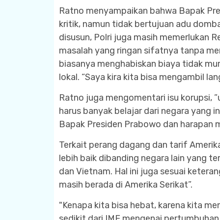
Ratno menyampaikan bahwa Bapak Pre
kritik, namun tidak bertujuan adu domb
disusun, Polri juga masih memerlukan R
masalah yang ringan sifatnya tanpa m
biasanya menghabiskan biaya tidak mura
lokal. “Saya kira kita bisa mengambil la
Ratno juga mengomentari isu korupsi, ”u
harus banyak belajar dari negara yang 
Bapak Presiden Prabowo dan harapan m
Terkait perang dagang dan tarif Amerika
lebih baik dibanding negara lain yang t
dan Vietnam. Hal ini juga sesuai keteran
masih berada di Amerika Serikat”.
"Kenapa kita bisa hebat, karena kita mem
sedikit dari IMF mengenai pertumbuhan 