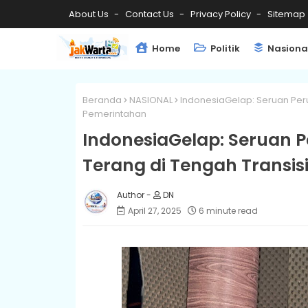
About Us
Contact Us
Privacy Policy
Sitemap
Home
Politik
Nasiona
Beranda
NASIONAL
IndonesiaGelap: Seruan Per
Pemerintahan
IndonesiaGelap: Seruan
Terang di Tengah Transis
DN
April 27, 2025
6 minute read