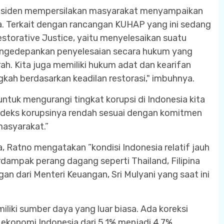
siden mempersilakan masyarakat menyampaikan
a. Terkait dengan rancangan KUHAP yang ini sedang
estorative Justice, yaitu menyelesaikan suatu
engedepankan penyelesaian secara hukum yang
h. Kita juga memiliki hukum adat dan kearifan
ngkah berdasarkan keadilan restorasi," imbuhnya.
ntuk mengurangi tingkat korupsi di Indonesia kita
indeks korupsinya rendah sesuai dengan komitmen
asyarakat.”
, Ratno mengatakan ”kondisi Indonesia relatif jauh
erdampak perang dagang seperti Thailand, Filipina
gan dari Menteri Keuangan, Sri Mulyani yang saat ini
iliki sumber daya yang luar biasa. Ada koreksi
ekonomi Indonesia dari 5,1% menjadi 4,7%.