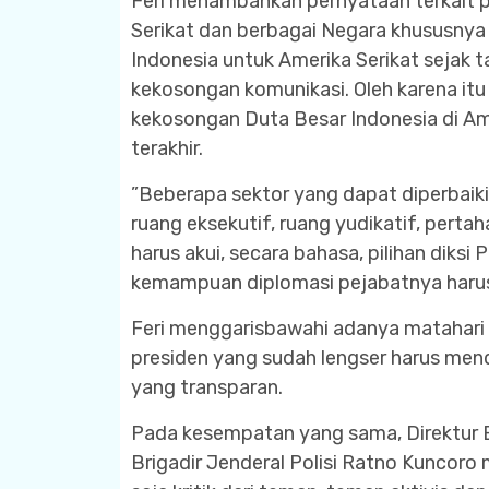
Feri menambahkan pernyataan terkait pe
Serikat dan berbagai Negara khususnya
Indonesia untuk Amerika Serikat sejak t
kekosongan komunikasi. Oleh karena it
kekosongan Duta Besar Indonesia di Am
terakhir.
”Beberapa sektor yang dapat diperbaik
ruang eksekutif, ruang yudikatif, perta
harus akui, secara bahasa, pilihan diks
kemampuan diplomasi pejabatnya harus l
Feri menggarisbawahi adanya matahari 
presiden yang sudah lengser harus men
yang transparan.
Pada kesempatan yang sama, Direktur E
Brigadir Jenderal Polisi Ratno Kuncor