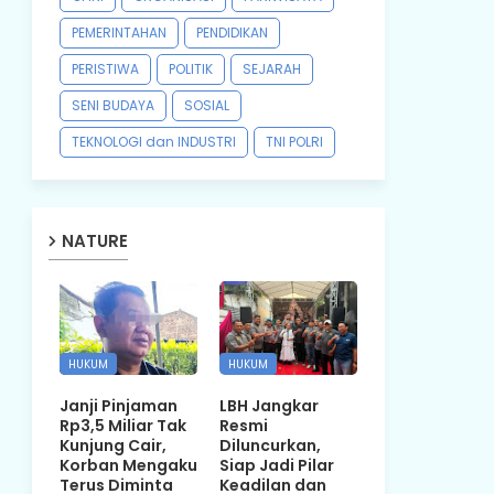
PEMERINTAHAN
PENDIDIKAN
PERISTIWA
POLITIK
SEJARAH
SENI BUDAYA
SOSIAL
TEKNOLOGI dan INDUSTRI
TNI POLRI
NATURE
HUKUM
HUKUM
Janji Pinjaman
LBH Jangkar
Rp3,5 Miliar Tak
Resmi
Kunjung Cair,
Diluncurkan,
Korban Mengaku
Siap Jadi Pilar
Terus Diminta
Keadilan dan