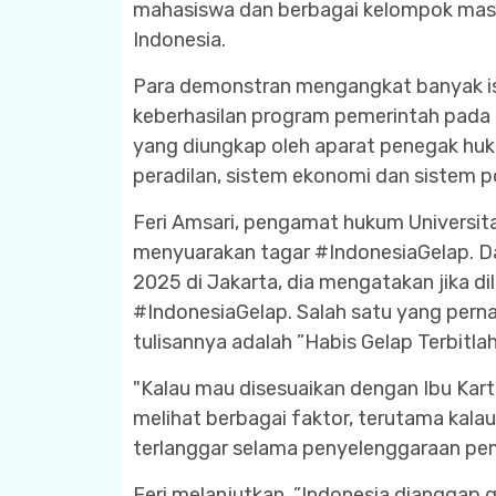
mahasiswa dan berbagai kelompok masyara
Indonesia.
Para demonstran mengangkat banyak is
keberhasilan program pemerintah pada m
yang diungkap oleh aparat penegak hu
peradilan, sistem ekonomi dan sistem pol
Feri Amsari, pengamat hukum Universit
menyuarakan tagar #IndonesiaGelap. Dal
2025 di Jakarta, dia mengatakan jika dil
#IndonesiaGelap. Salah satu yang perna
tulisannya adalah ”Habis Gelap Terbitlah
"Kalau mau disesuaikan dengan Ibu Kartin
melihat berbagai faktor, terutama kala
terlanggar selama penyelenggaraan peme
Feri melanjutkan, ”Indonesia dianggap