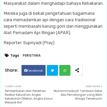
Masyarakat dalam menghadapi bahaya Kebakaran.
Mereka juga di bekali pengetahuan bagaimana
cara memadamkan api dengan cara tradisional
seperti membasahi karung goni dan menggunakan
Alat Pemadam Api Ringan (APAR).
Reporter: Supriyadi (Pray)
Tags
PERISTIWA
Facebook
Twit
Wh
LEBIH LAMA
LEBIH BARU
Pembentukan dan Pelatihan
Muhammadiyah Tambora Gelar
ter
ats
Redkar Kelurahan Angke:
Aksi Pemotongan yang Bikin
Kebakaran Ditekan, Angka Kasus
Warga Tersenyum
Menjadi Nol
ap