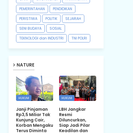
PEMERINTAHAN
PENDIDIKAN
PERISTIWA
POLITIK
SEJARAH
SENI BUDAYA
SOSIAL
TEKNOLOGI dan INDUSTRI
TNI POLRI
NATURE
HUKUM
HUKUM
Janji Pinjaman
LBH Jangkar
Rp3,5 Miliar Tak
Resmi
Kunjung Cair,
Diluncurkan,
Korban Mengaku
Siap Jadi Pilar
Terus Diminta
Keadilan dan