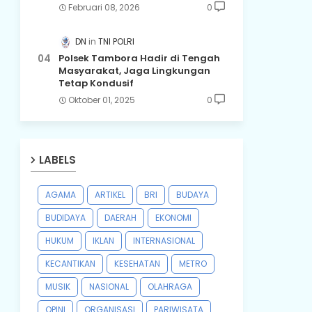
Februari 08, 2026
0
DN
TNI POLRI
Polsek Tambora Hadir di Tengah
Masyarakat, Jaga Lingkungan
Tetap Kondusif
Oktober 01, 2025
0
LABELS
AGAMA
ARTIKEL
BRI
BUDAYA
BUDIDAYA
DAERAH
EKONOMI
HUKUM
IKLAN
INTERNASIONAL
KECANTIKAN
KESEHATAN
METRO
MUSIK
NASIONAL
OLAHRAGA
OPINI
ORGANISASI
PARIWISATA