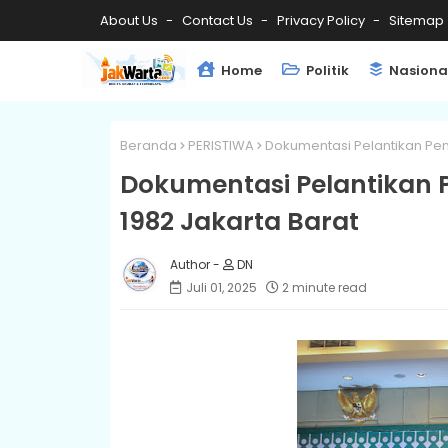
About Us
Contact Us
Privacy Policy
Sitemap
Home
Politik
Nasiona
Beranda
PERISTIWA
Dokumentasi Pelantikan Pen
Dokumentasi Pelantikan 
1982 Jakarta Barat
DN
Juli 01, 2025
2 minute read