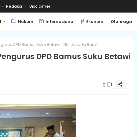
Redaksi
Disclaimer
l
Hukum
Internasional
Ekonomi
Olahraga
gurus DPD Bamus Suku Betawi 1982 Jakarta Barat
Pengurus DPD Bamus Suku Betawi
0