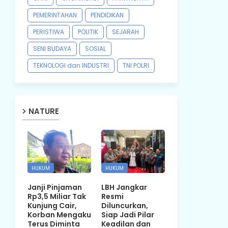
PEMERINTAHAN
PENDIDIKAN
PERISTIWA
POLITIK
SEJARAH
SENI BUDAYA
SOSIAL
TEKNOLOGI dan INDUSTRI
TNI POLRI
NATURE
HUKUM
HUKUM
Janji Pinjaman
LBH Jangkar
Rp3,5 Miliar Tak
Resmi
Kunjung Cair,
Diluncurkan,
Korban Mengaku
Siap Jadi Pilar
Terus Diminta
Keadilan dan