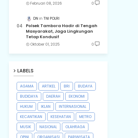
Februari 08, 2026
0
DN
TNI POLRI
Polsek Tambora Hadir di Tengah
Masyarakat, Jaga Lingkungan
Tetap Kondusif
Oktober 01, 2025
0
LABELS
AGAMA
ARTIKEL
BRI
BUDAYA
BUDIDAYA
DAERAH
EKONOMI
HUKUM
IKLAN
INTERNASIONAL
KECANTIKAN
KESEHATAN
METRO
MUSIK
NASIONAL
OLAHRAGA
OPINI
ORGANISASI
PARIWISATA