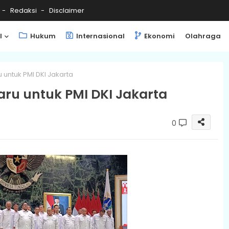
Redaksi
Disclaimer
l
Hukum
Internasional
Ekonomi
Olahraga
untuk PMI DKI Jakarta
ru untuk PMI DKI Jakarta
0