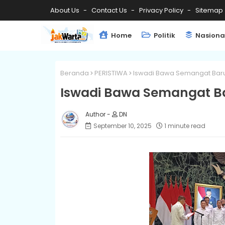
About Us
Contact Us
Privacy Policy
Sitemap
Home
Politik
Nasiona
Beranda
PERISTIWA
Iswadi Bawa Semangat Baru 
Iswadi Bawa Semangat Ba
DN
September 10, 2025
1 minute read