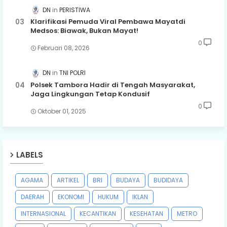
DN
PERISTIWA
Klarifikasi Pemuda Viral Pembawa Mayatdi
Medsos: Biawak, Bukan Mayat!
0
Februari 08, 2026
DN
TNI POLRI
Polsek Tambora Hadir di Tengah Masyarakat,
Jaga Lingkungan Tetap Kondusif
0
Oktober 01, 2025
LABELS
AGAMA
ARTIKEL
BRI
BUDAYA
BUDIDAYA
DAERAH
EKONOMI
HUKUM
IKLAN
INTERNASIONAL
KECANTIKAN
KESEHATAN
METRO