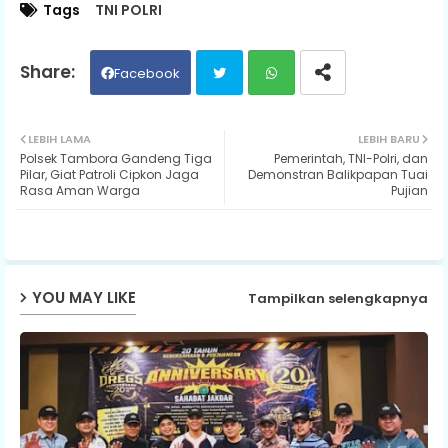
Tags
TNI POLRI
Facebook
Twit
Wh
LEBIH LAMA
LEBIH BARU
Polsek Tambora Gandeng Tiga
Pemerintah, TNI-Polri, dan
ter
ats
Pilar, Giat Patroli Cipkon Jaga
Demonstran Balikpapan Tuai
Rasa Aman Warga
Pujian
ap
p
YOU MAY LIKE
Tampilkan selengkapnya