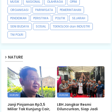
MUSIK
NASIONAL
OLAHRAGA
OPINI
ORGANISASI
PARIWISATA
PEMERINTAHAN
PENDIDIKAN
PERISTIWA
POLITIK
SEJARAH
SENI BUDAYA
SOSIAL
TEKNOLOGI dan INDUSTRI
TNI POLRI
NATURE
HUKUM
HUKUM
Janji Pinjaman Rp3,5
LBH Jangkar Resmi
Miliar Tak Kunjung Cair,
Diluncurkan, Siap Jadi