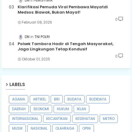
DN
PERISTIWA
Klarifikasi Pemuda Viral Pembawa Mayatdi
Medsos: Biawak, Bukan Mayat!
0
Februari 08, 2026
DN
TNI POLRI
Polsek Tambora Hadir di Tengah Masyarakat,
Jaga Lingkungan Tetap Kondusif
0
Oktober 01, 2025
LABELS
AGAMA
ARTIKEL
BRI
BUDAYA
BUDIDAYA
DAERAH
EKONOMI
HUKUM
IKLAN
INTERNASIONAL
KECANTIKAN
KESEHATAN
METRO
MUSIK
NASIONAL
OLAHRAGA
OPINI