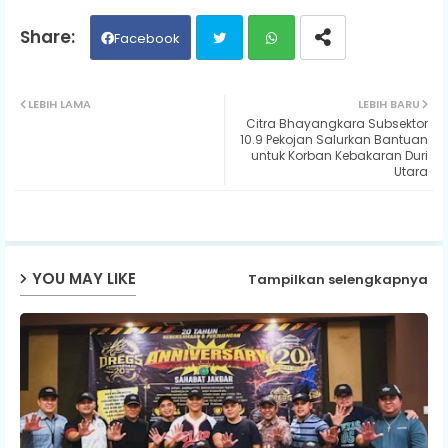
Facebook
Twit
Wh
LEBIH LAMA
LEBIH BARU
Citra Bhayangkara Subsektor
ter
ats
10.9 Pekojan Salurkan Bantuan
untuk Korban Kebakaran Duri
Utara
ap
p
YOU MAY LIKE
Tampilkan selengkapnya