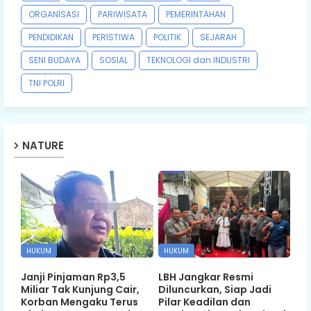
ORGANISASI
PARIWISATA
PEMERINTAHAN
PENDIDIKAN
PERISTIWA
POLITIK
SEJARAH
SENI BUDAYA
SOSIAL
TEKNOLOGI dan INDUSTRI
TNI POLRI
NATURE
HUKUM
HUKUM
Janji Pinjaman Rp3,5
LBH Jangkar Resmi
Miliar Tak Kunjung Cair,
Diluncurkan, Siap Jadi
Korban Mengaku Terus
Pilar Keadilan dan