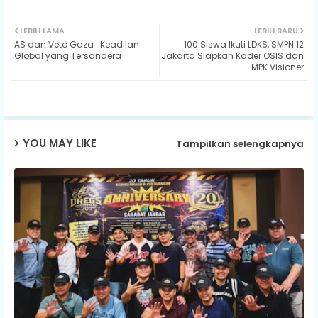
Twit
Wh
LEBIH LAMA
LEBIH BARU
AS dan Veto Gaza : Keadilan
100 Siswa Ikuti LDKS, SMPN 12
ter
ats
Global yang Tersandera
Jakarta Siapkan Kader OSIS dan
MPK Visioner
ap
p
YOU MAY LIKE
Tampilkan selengkapnya