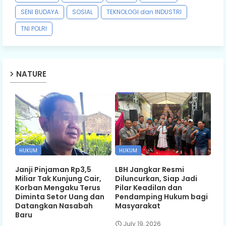
SENI BUDAYA
SOSIAL
TEKNOLOGI dan INDUSTRI
TNI POLRI
NATURE
HUKUM
HUKUM
Janji Pinjaman Rp3,5
LBH Jangkar Resmi
Miliar Tak Kunjung Cair,
Diluncurkan, Siap Jadi
Korban Mengaku Terus
Pilar Keadilan dan
Diminta Setor Uang dan
Pendamping Hukum bagi
Datangkan Nasabah
Masyarakat
Baru
July 19, 2026