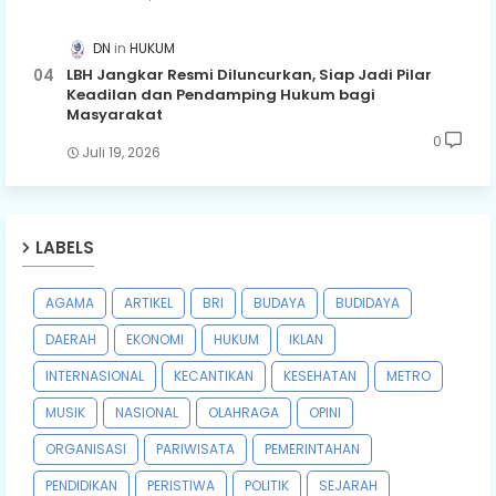
DN
HUKUM
LBH Jangkar Resmi Diluncurkan, Siap Jadi Pilar
Keadilan dan Pendamping Hukum bagi
Masyarakat
0
Juli 19, 2026
LABELS
AGAMA
ARTIKEL
BRI
BUDAYA
BUDIDAYA
DAERAH
EKONOMI
HUKUM
IKLAN
INTERNASIONAL
KECANTIKAN
KESEHATAN
METRO
MUSIK
NASIONAL
OLAHRAGA
OPINI
ORGANISASI
PARIWISATA
PEMERINTAHAN
PENDIDIKAN
PERISTIWA
POLITIK
SEJARAH