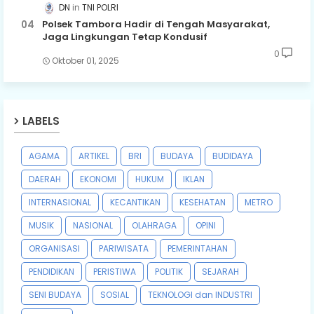
DN
TNI POLRI
Polsek Tambora Hadir di Tengah Masyarakat,
Jaga Lingkungan Tetap Kondusif
0
Oktober 01, 2025
LABELS
AGAMA
ARTIKEL
BRI
BUDAYA
BUDIDAYA
DAERAH
EKONOMI
HUKUM
IKLAN
INTERNASIONAL
KECANTIKAN
KESEHATAN
METRO
MUSIK
NASIONAL
OLAHRAGA
OPINI
ORGANISASI
PARIWISATA
PEMERINTAHAN
PENDIDIKAN
PERISTIWA
POLITIK
SEJARAH
SENI BUDAYA
SOSIAL
TEKNOLOGI dan INDUSTRI