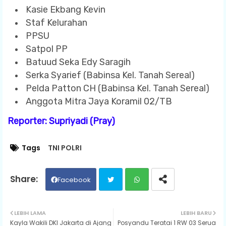
Kasie Ekbang Kevin
Staf Kelurahan
PPSU
Satpol PP
Batuud Seka Edy Saragih
Serka Syarief (Babinsa Kel. Tanah Sereal)
Pelda Patton CH (Babinsa Kel. Tanah Sereal)
Anggota Mitra Jaya Koramil 02/TB
Reporter: Supriyadi (Pray)
Tags
TNI POLRI
Facebook
Twit
Wh
LEBIH LAMA
LEBIH BARU
Kayla Wakili DKI Jakarta di Ajang
Posyandu Teratai 1 RW 03 Serua
ter
ats