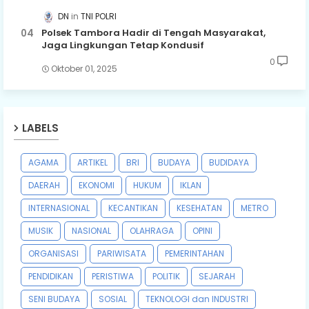
DN
TNI POLRI
Polsek Tambora Hadir di Tengah Masyarakat,
Jaga Lingkungan Tetap Kondusif
0
Oktober 01, 2025
LABELS
AGAMA
ARTIKEL
BRI
BUDAYA
BUDIDAYA
DAERAH
EKONOMI
HUKUM
IKLAN
INTERNASIONAL
KECANTIKAN
KESEHATAN
METRO
MUSIK
NASIONAL
OLAHRAGA
OPINI
ORGANISASI
PARIWISATA
PEMERINTAHAN
PENDIDIKAN
PERISTIWA
POLITIK
SEJARAH
SENI BUDAYA
SOSIAL
TEKNOLOGI dan INDUSTRI