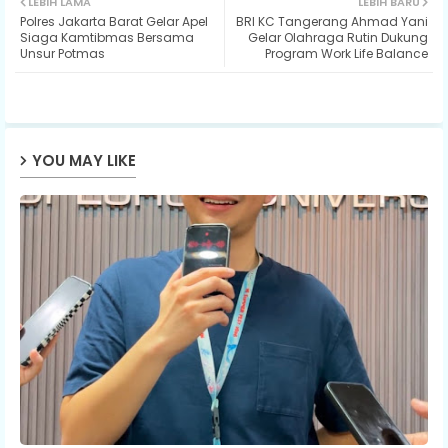
LEBIH LAMA
LEBIH BARU
Polres Jakarta Barat Gelar Apel
BRI KC Tangerang Ahmad Yani
ter
ats
Siaga Kamtibmas Bersama
Gelar Olahraga Rutin Dukung
Unsur Potmas
Program Work Life Balance
ap
p
YOU MAY LIKE