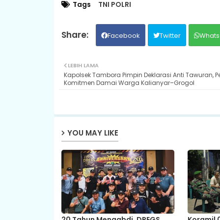
Tags
TNI POLRI
Facebook
Twitter
Whats
LEBIH LAMA
Kapolsek Tambora Pimpin Deklarasi Anti Tawuran, P
Komitmen Damai Warga Kalianyar–Grogol
YOU MAY LIKE
20 Tahun Mengabdi, DREGS
Koramil 