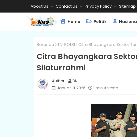
About Us
Contact Us
Privacy Policy
Sitemap
Home
Politik
Nasiona
Beranda
TNI POLRI
Citra Bhayangkara Sektor Ta
Citra Bhayangkara Sekt
Silaturrahmi
DN
Januari 11, 2026
1 minute read