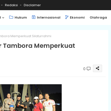
Redaksi
Disclaimer
l
Hukum
Internasional
Ekonomi
Olahraga
mbora Memperkuat Silaturrahmi
or Tambora Memperkuat
0