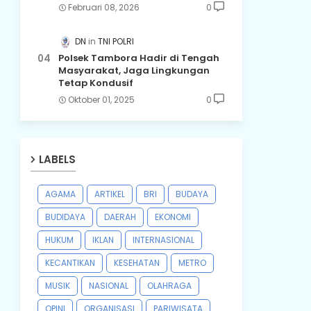
Februari 08, 2026
0
DN
TNI POLRI
Polsek Tambora Hadir di Tengah
Masyarakat, Jaga Lingkungan
Tetap Kondusif
Oktober 01, 2025
0
LABELS
AGAMA
ARTIKEL
BRI
BUDAYA
BUDIDAYA
DAERAH
EKONOMI
HUKUM
IKLAN
INTERNASIONAL
KECANTIKAN
KESEHATAN
METRO
MUSIK
NASIONAL
OLAHRAGA
OPINI
ORGANISASI
PARIWISATA