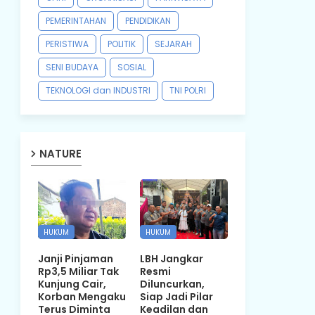
PEMERINTAHAN
PENDIDIKAN
PERISTIWA
POLITIK
SEJARAH
SENI BUDAYA
SOSIAL
TEKNOLOGI dan INDUSTRI
TNI POLRI
NATURE
HUKUM
HUKUM
Janji Pinjaman
LBH Jangkar
Rp3,5 Miliar Tak
Resmi
Kunjung Cair,
Diluncurkan,
Korban Mengaku
Siap Jadi Pilar
Terus Diminta
Keadilan dan