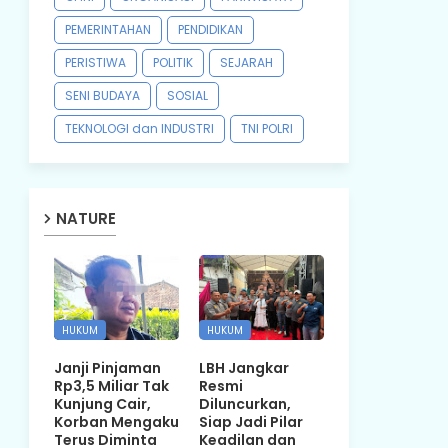
PEMERINTAHAN
PENDIDIKAN
PERISTIWA
POLITIK
SEJARAH
SENI BUDAYA
SOSIAL
TEKNOLOGI dan INDUSTRI
TNI POLRI
NATURE
HUKUM
HUKUM
Janji Pinjaman
LBH Jangkar
Rp3,5 Miliar Tak
Resmi
Kunjung Cair,
Diluncurkan,
Korban Mengaku
Siap Jadi Pilar
Terus Diminta
Keadilan dan