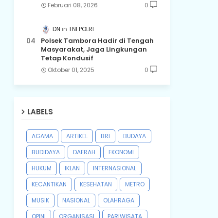
Februari 08, 2026
0
DN
TNI POLRI
Polsek Tambora Hadir di Tengah
Masyarakat, Jaga Lingkungan
Tetap Kondusif
Oktober 01, 2025
0
LABELS
AGAMA
ARTIKEL
BRI
BUDAYA
BUDIDAYA
DAERAH
EKONOMI
HUKUM
IKLAN
INTERNASIONAL
KECANTIKAN
KESEHATAN
METRO
MUSIK
NASIONAL
OLAHRAGA
OPINI
ORGANISASI
PARIWISATA