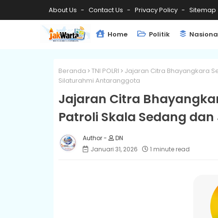
About Us
Contact Us
Privacy Policy
Sitemap
Home
Politik
Nasiona
Beranda
TNI POLRI
Jajaran Citra Bhayangkara S
Silaturahmi Antaranggota
Jajaran Citra Bhayangka
Patroli Skala Sedang dan
DN
Januari 31, 2026
1 minute read