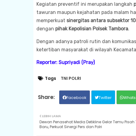
Kegiatan preventif ini merupakan langkah
p
tawuran maupun kejahatan pada malam hari. 
memperkuat
sinergitas antara subsektor 1
dengan
pihak Kepolisian Polsek Tambora
.
Dengan adanya patroli rutin dan komunikas
ketertiban masyarakat di wilayah Kecamat
Reporter: Supriyadi (Pray)
Tags
TNI POLRI
Facebook
Twitter
Whats
LEBIH LAMA
Dewan Penasehat Media Detikline Gelar Temu Pisah
Baru, Perkuat Sinergi Pers dan Polri