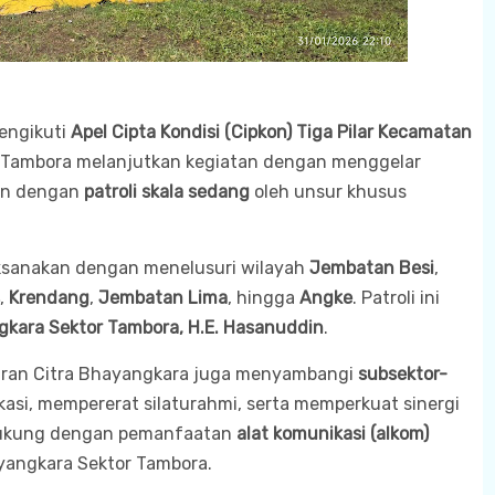
engikuti
Apel Cipta Kondisi (Cipkon) Tiga Pilar Kecamatan
or Tambora melanjutkan kegiatan dengan menggelar
kan dengan
patroli skala sedang
oleh unsur khusus
laksanakan dengan menelusuri wilayah
Jembatan Besi
,
,
Krendang
,
Jembatan Lima
, hingga
Angke
. Patroli ini
gkara Sektor Tambora, H.E. Hasanuddin
.
jaran Citra Bhayangkara juga menyambangi
subsektor-
asi, mempererat silaturahmi, serta memperkuat sinergi
idukung dengan pemanfaatan
alat komunikasi (alkom)
hayangkara Sektor Tambora.