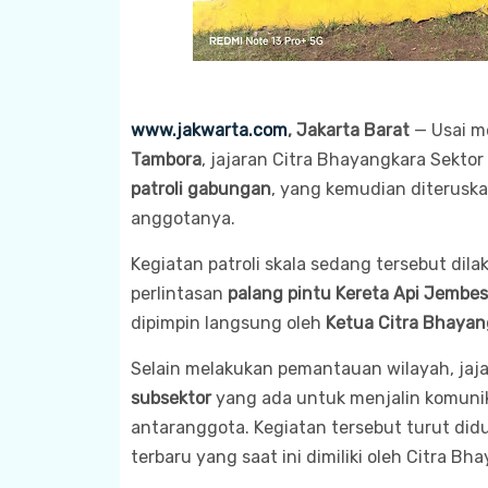
www.jakwarta.com
, Jakarta Barat
— Usai m
Tambora
, jajaran Citra Bhayangkara Sekt
patroli gabungan
, yang kemudian diterus
anggotanya.
Kegiatan patroli skala sedang tersebut di
perlintasan
palang pintu Kereta Api Jembes
dipimpin langsung oleh
Ketua Citra Bhayan
Selain melakukan pemantauan wilayah, ja
subsektor
yang ada untuk menjalin komunik
antaranggota. Kegiatan tersebut turut d
terbaru yang saat ini dimiliki oleh Citra B