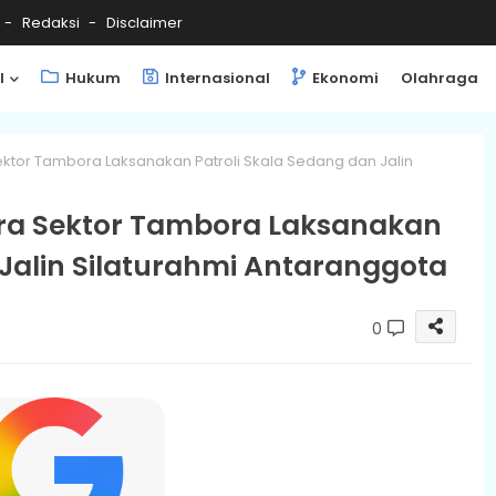
Redaksi
Disclaimer
l
Hukum
Internasional
Ekonomi
Olahraga
ektor Tambora Laksanakan Patroli Skala Sedang dan Jalin
ra Sektor Tambora Laksanakan
 Jalin Silaturahmi Antaranggota
0