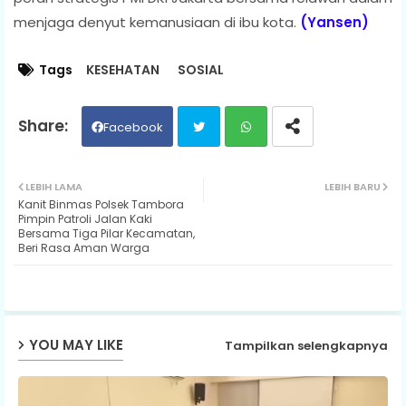
menjaga denyut kemanusiaan di ibu kota.
(Yansen)
Tags
KESEHATAN
SOSIAL
Facebook
Twit
Wh
LEBIH LAMA
LEBIH BARU
Kanit Binmas Polsek Tambora
ter
ats
Pimpin Patroli Jalan Kaki
Bersama Tiga Pilar Kecamatan,
Beri Rasa Aman Warga
ap
p
YOU MAY LIKE
Tampilkan selengkapnya