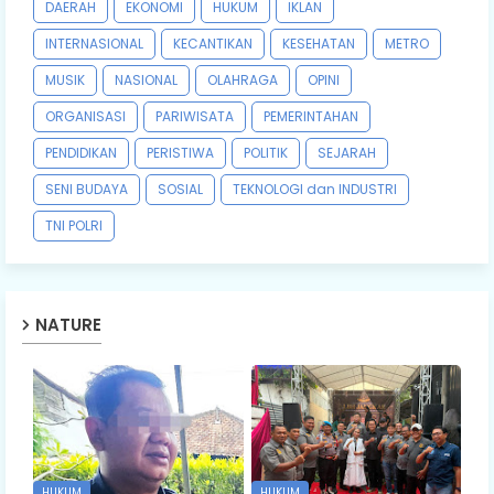
DAERAH
EKONOMI
HUKUM
IKLAN
INTERNASIONAL
KECANTIKAN
KESEHATAN
METRO
MUSIK
NASIONAL
OLAHRAGA
OPINI
ORGANISASI
PARIWISATA
PEMERINTAHAN
PENDIDIKAN
PERISTIWA
POLITIK
SEJARAH
SENI BUDAYA
SOSIAL
TEKNOLOGI dan INDUSTRI
TNI POLRI
NATURE
HUKUM
HUKUM