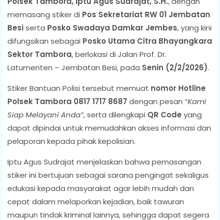
Polsek Tambora, Iptu Agus Sudrajat, S.H.
, dengan
memasang stiker di
Pos Sekretariat RW 01 Jembatan
Besi
serta
Posko Swadaya Damkar Jembes
, yang kini
difungsikan sebagai
Posko Utama Citra Bhayangkara
Sektor Tambora
, berlokasi di Jalan Prof. Dr.
Latumenten – Jembatan Besi, pada
Senin (2/2/2026)
.
Stiker Bantuan Polisi tersebut memuat
nomor Hotline
Polsek Tambora 0817 1717 8687
dengan pesan
“Kami
Siap Melayani Anda”
, serta dilengkapi
QR Code
yang
dapat dipindai untuk memudahkan akses informasi dan
pelaporan kepada pihak kepolisian.
Iptu Agus Sudrajat menjelaskan bahwa pemasangan
stiker ini bertujuan sebagai sarana pengingat sekaligus
edukasi kepada masyarakat agar lebih mudah dan
cepat dalam melaporkan kejadian, baik tawuran
maupun tindak kriminal lainnya, sehingga dapat segera