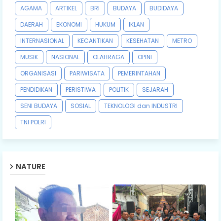
AGAMA
ARTIKEL
BRI
BUDAYA
BUDIDAYA
DAERAH
EKONOMI
HUKUM
IKLAN
INTERNASIONAL
KECANTIKAN
KESEHATAN
METRO
MUSIK
NASIONAL
OLAHRAGA
OPINI
ORGANISASI
PARIWISATA
PEMERINTAHAN
PENDIDIKAN
PERISTIWA
POLITIK
SEJARAH
SENI BUDAYA
SOSIAL
TEKNOLOGI dan INDUSTRI
TNI POLRI
NATURE