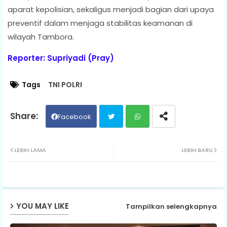
aparat kepolisian, sekaligus menjadi bagian dari upaya
preventif dalam menjaga stabilitas keamanan di
wilayah Tambora.
Reporter: Supriyadi (Pray)
Tags
TNI POLRI
Facebook
Twit
Wh
LEBIH LAMA
LEBIH BARU
ter
ats
ap
YOU MAY LIKE
Tampilkan selengkapnya
p