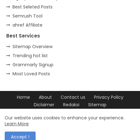
Best Seleted Posts
Semrush Tool
ahref Affiliate
Best Services
Sitemap Overview
Trending hot list
Grammarly Signup
Most Loved Posts
Home
About
Contact us
Privacy Policy
Diclaimer
Redaksi
Sitemap
Design by -
Blogger Templates
| Distributed by
Free Blogger
Our website uses cookies to enhance your experience.
Learn More
Templates
Accept !