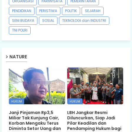
ORGANISASI
PARIWISATA
PEMERINTAHAN
PENDIDIKAN
PERISTIWA
POLITIK
SEJARAH
SENI BUDAYA
SOSIAL
TEKNOLOGI dan INDUSTRI
TNI POLRI
NATURE
HUKUM
HUKUM
Janji Pinjaman Rp3,5
LBH Jangkar Resmi
Miliar Tak Kunjung Cair,
Diluncurkan, Siap Jadi
Korban Mengaku Terus
Pilar Keadilan dan
Diminta Setor Uang dan
Pendamping Hukum bagi