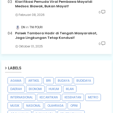
Klarifikasi Pemuda Viral Pembawa Mayatdi
Medsos: Biawak, Bukan Mayat!
0
Februari 08, 2026
DN
TNI POLRI
Polsek Tambora Hadir di Tengah Masyarakat,
Jaga Lingkungan Tetap Kondusif
0
Oktober 01, 2025
LABELS
AGAMA
ARTIKEL
BRI
BUDAYA
BUDIDAYA
DAERAH
EKONOMI
HUKUM
IKLAN
INTERNASIONAL
KECANTIKAN
KESEHATAN
METRO
MUSIK
NASIONAL
OLAHRAGA
OPINI