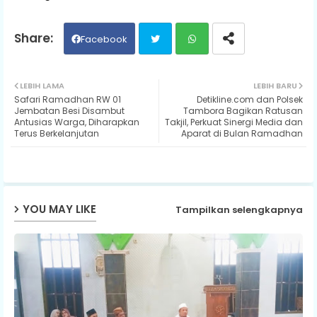
Facebook
Twit
Wh
LEBIH LAMA
LEBIH BARU
Safari Ramadhan RW 01
Detikline.com dan Polsek
ter
ats
Jembatan Besi Disambut
Tambora Bagikan Ratusan
Antusias Warga, Diharapkan
Takjil, Perkuat Sinergi Media dan
Terus Berkelanjutan
Aparat di Bulan Ramadhan
ap
p
YOU MAY LIKE
Tampilkan selengkapnya