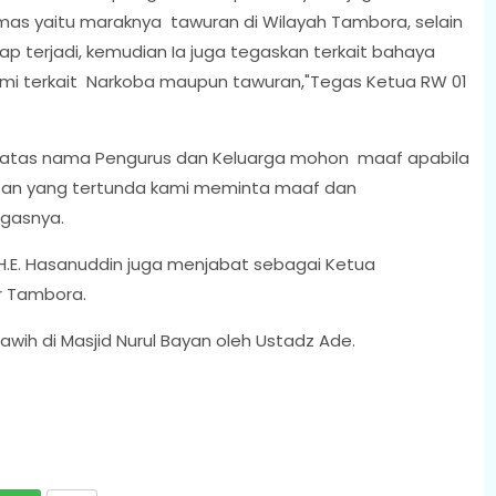
s yaitu maraknya tawuran di Wilayah Tambora, selain
ap terjadi, kemudian Ia juga tegaskan terkait bahaya
romi terkait Narkoba maupun tawuran,"Tegas Ketua RW 01
ya atas nama Pengurus dan Keluarga mohon maaf apabila
tan yang tertunda kami meminta maaf dan
gasnya.
H.E. Hasanuddin juga menjabat sebagai Ketua
r Tambora.
wih di Masjid Nurul Bayan oleh Ustadz Ade.