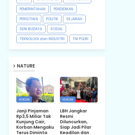
PEMERINTAHAN
PENDIDIKAN
PERISTIWA
POLITIK
SEJARAH
SENI BUDAYA
SOSIAL
TEKNOLOGI dan INDUSTRI
TNI POLRI
NATURE
HUKUM
HUKUM
Janji Pinjaman
LBH Jangkar
Rp3,5 Miliar Tak
Resmi
Kunjung Cair,
Diluncurkan,
Korban Mengaku
Siap Jadi Pilar
Terus Diminta
Keadilan dan