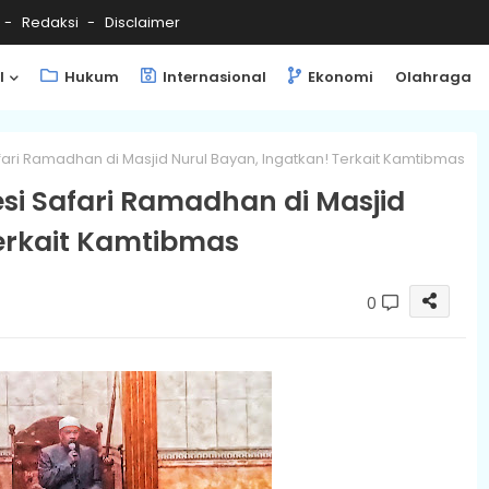
Redaksi
Disclaimer
l
Hukum
Internasional
Ekonomi
Olahraga
ari Ramadhan di Masjid Nurul Bayan, Ingatkan! Terkait Kamtibmas
si Safari Ramadhan di Masjid
erkait Kamtibmas
0