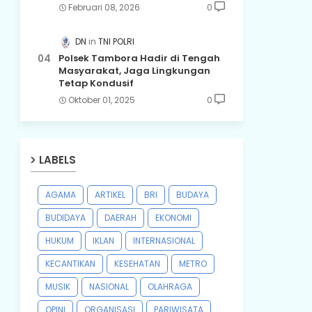
Februari 08, 2026
0
DN
TNI POLRI
Polsek Tambora Hadir di Tengah
Masyarakat, Jaga Lingkungan
Tetap Kondusif
Oktober 01, 2025
0
LABELS
AGAMA
ARTIKEL
BRI
BUDAYA
BUDIDAYA
DAERAH
EKONOMI
HUKUM
IKLAN
INTERNASIONAL
KECANTIKAN
KESEHATAN
METRO
MUSIK
NASIONAL
OLAHRAGA
OPINI
ORGANISASI
PARIWISATA