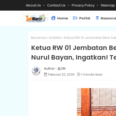
About Us
Contact Us
Privacy Policy
Sitemap
Home
Politik
Nasiona
Beranda
AGAMA
Ketua RW 01 Jembatan Besi Saf
Ketua RW 01 Jembatan Be
Nurul Bayan, Ingatkan! T
DN
Februari 20, 2026
1 minute read