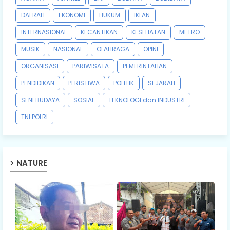
DAERAH
EKONOMI
HUKUM
IKLAN
INTERNASIONAL
KECANTIKAN
KESEHATAN
METRO
MUSIK
NASIONAL
OLAHRAGA
OPINI
ORGANISASI
PARIWISATA
PEMERINTAHAN
PENDIDIKAN
PERISTIWA
POLITIK
SEJARAH
SENI BUDAYA
SOSIAL
TEKNOLOGI dan INDUSTRI
TNI POLRI
NATURE