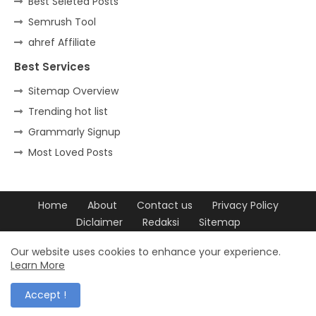
Best Seleted Posts
Semrush Tool
ahref Affiliate
Best Services
Sitemap Overview
Trending hot list
Grammarly Signup
Most Loved Posts
Home
About
Contact us
Privacy Policy
Diclaimer
Redaksi
Sitemap
Design by -
Blogger Templates
| Distributed by
Free Blogger
Our website uses cookies to enhance your experience.
Learn More
Templates
Accept !