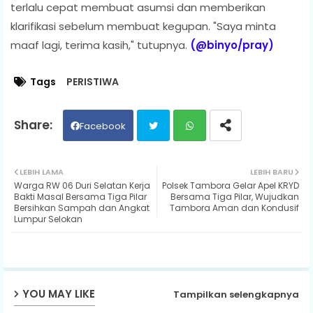
terlalu cepat membuat asumsi dan memberikan
klarifikasi sebelum membuat kegupan. "Saya minta
maaf lagi, terima kasih," tutupnya.
(@binyo/pray)
Tags
PERISTIWA
Facebook
Twit
Wh
LEBIH LAMA
LEBIH BARU
Warga RW 06 Duri Selatan Kerja
Polsek Tambora Gelar Apel KRYD
ter
ats
Bakti Masal Bersama Tiga Pilar
Bersama Tiga Pilar, Wujudkan
Bersihkan Sampah dan Angkat
Tambora Aman dan Kondusif
Lumpur Selokan
ap
p
YOU MAY LIKE
Tampilkan selengkapnya