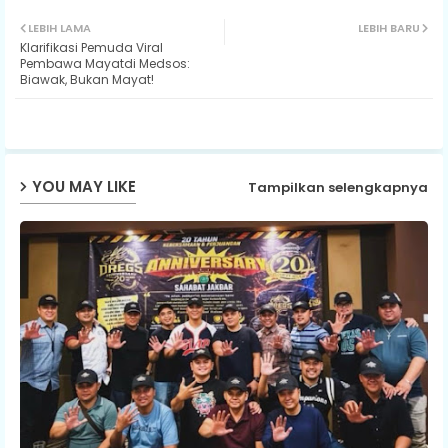
Twit
Wh
LEBIH LAMA
LEBIH BARU
Klarifikasi Pemuda Viral
ter
ats
Pembawa Mayatdi Medsos:
Biawak, Bukan Mayat!
ap
p
YOU MAY LIKE
Tampilkan selengkapnya