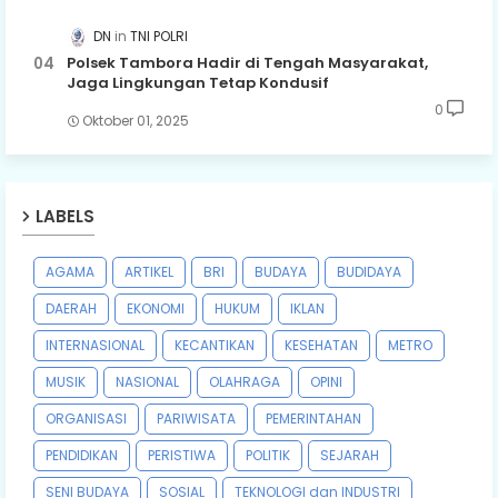
DN
TNI POLRI
Polsek Tambora Hadir di Tengah Masyarakat,
Jaga Lingkungan Tetap Kondusif
0
Oktober 01, 2025
LABELS
AGAMA
ARTIKEL
BRI
BUDAYA
BUDIDAYA
DAERAH
EKONOMI
HUKUM
IKLAN
INTERNASIONAL
KECANTIKAN
KESEHATAN
METRO
MUSIK
NASIONAL
OLAHRAGA
OPINI
ORGANISASI
PARIWISATA
PEMERINTAHAN
PENDIDIKAN
PERISTIWA
POLITIK
SEJARAH
SENI BUDAYA
SOSIAL
TEKNOLOGI dan INDUSTRI