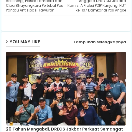
Bersinergi, Polsek Tambora dan
Anggota DPRD DKI Jakarta
ter
ats
Citra Bhayangkara Pertebal Pos
Komisi A Fraksi PDIP Kunjungi HUT
Pantau Antisipasi Tawuran
ke-107 Damkar di Pos Angke
ap
p
YOU MAY LIKE
Tampilkan selengkapnya
20 Tahun Mengabdi, DREGS Jakbar Perkuat Semangat