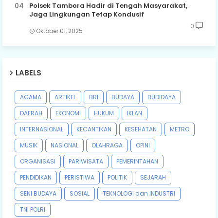
Polsek Tambora Hadir di Tengah Masyarakat,
Jaga Lingkungan Tetap Kondusif
0
Oktober 01, 2025
LABELS
AGAMA
ARTIKEL
BRI
BUDAYA
BUDIDAYA
DAERAH
EKONOMI
HUKUM
IKLAN
INTERNASIONAL
KECANTIKAN
KESEHATAN
METRO
MUSIK
NASIONAL
OLAHRAGA
OPINI
ORGANISASI
PARIWISATA
PEMERINTAHAN
PENDIDIKAN
PERISTIWA
POLITIK
SEJARAH
SENI BUDAYA
SOSIAL
TEKNOLOGI dan INDUSTRI
TNI POLRI