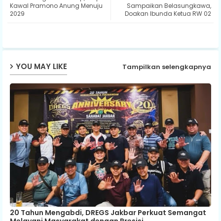
ter
ats
Kawal Pramono Anung Menuju
Sampaikan Belasungkawa,
2029
Doakan Ibunda Ketua RW 02
ap
p
YOU MAY LIKE
Tampilkan selengkapnya
20 Tahun Mengabdi, DREGS Jakbar Perkuat Semangat
Melayani Masyarakat dengan Presisi