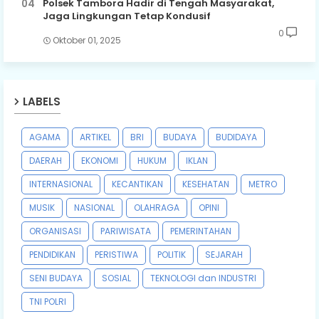
Polsek Tambora Hadir di Tengah Masyarakat,
Jaga Lingkungan Tetap Kondusif
0
Oktober 01, 2025
LABELS
AGAMA
ARTIKEL
BRI
BUDAYA
BUDIDAYA
DAERAH
EKONOMI
HUKUM
IKLAN
INTERNASIONAL
KECANTIKAN
KESEHATAN
METRO
MUSIK
NASIONAL
OLAHRAGA
OPINI
ORGANISASI
PARIWISATA
PEMERINTAHAN
PENDIDIKAN
PERISTIWA
POLITIK
SEJARAH
SENI BUDAYA
SOSIAL
TEKNOLOGI dan INDUSTRI
TNI POLRI