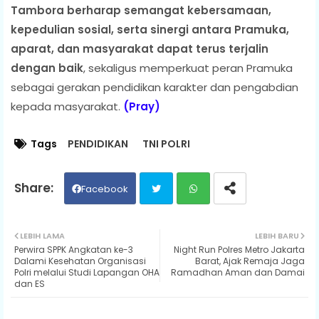
Tambora berharap semangat kebersamaan,
kepedulian sosial, serta sinergi antara Pramuka,
aparat, dan masyarakat dapat terus terjalin
dengan baik
, sekaligus memperkuat peran Pramuka
sebagai gerakan pendidikan karakter dan pengabdian
kepada masyarakat.
(Pray)
Tags
PENDIDIKAN
TNI POLRI
Facebook
Twit
Wh
LEBIH LAMA
LEBIH BARU
Perwira SPPK Angkatan ke-3
Night Run Polres Metro Jakarta
ter
ats
Dalami Kesehatan Organisasi
Barat, Ajak Remaja Jaga
Polri melalui Studi Lapangan OHA
Ramadhan Aman dan Damai
dan ES
ap
p