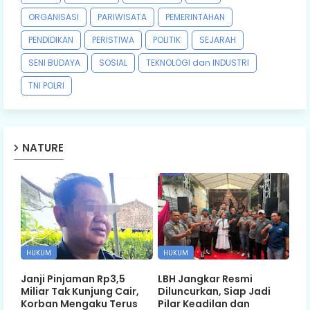
ORGANISASI
PARIWISATA
PEMERINTAHAN
PENDIDIKAN
PERISTIWA
POLITIK
SEJARAH
SENI BUDAYA
SOSIAL
TEKNOLOGI dan INDUSTRI
TNI POLRI
NATURE
HUKUM
HUKUM
Janji Pinjaman Rp3,5
LBH Jangkar Resmi
Miliar Tak Kunjung Cair,
Diluncurkan, Siap Jadi
Korban Mengaku Terus
Pilar Keadilan dan