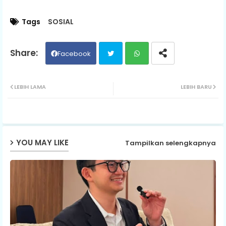
Tags
SOSIAL
Facebook
Twit
Wh
LEBIH LAMA
LEBIH BARU
ter
ats
ap
YOU MAY LIKE
Tampilkan selengkapnya
p