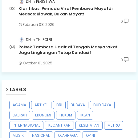
DN
PERISTIWA
Klarifikasi Pemuda Viral Pembawa Mayatdi
Medsos: Biawak, Bukan Mayat!
0
Februari 08, 2026
DN
TNI POLRI
Polsek Tambora Hadir di Tengah Masyarakat,
Jaga Lingkungan Tetap Kondusif
0
Oktober 01, 2025
LABELS
AGAMA
ARTIKEL
BRI
BUDAYA
BUDIDAYA
DAERAH
EKONOMI
HUKUM
IKLAN
INTERNASIONAL
KECANTIKAN
KESEHATAN
METRO
MUSIK
NASIONAL
OLAHRAGA
OPINI