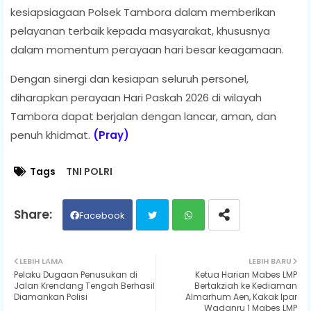
kesiapsiagaan Polsek Tambora dalam memberikan
pelayanan terbaik kepada masyarakat, khususnya
dalam momentum perayaan hari besar keagamaan.
Dengan sinergi dan kesiapan seluruh personel,
diharapkan perayaan Hari Paskah 2026 di wilayah
Tambora dapat berjalan dengan lancar, aman, dan
penuh khidmat.
(Pray)
Tags
TNI POLRI
Facebook
Twit
Wh
LEBIH LAMA
LEBIH BARU
Pelaku Dugaan Penusukan di
Ketua Harian Mabes LMP
ter
ats
Jalan Krendang Tengah Berhasil
Bertakziah ke Kediaman
Diamankan Polisi
Almarhum Aen, Kakak Ipar
Wadanru 1 Mabes LMP
ap