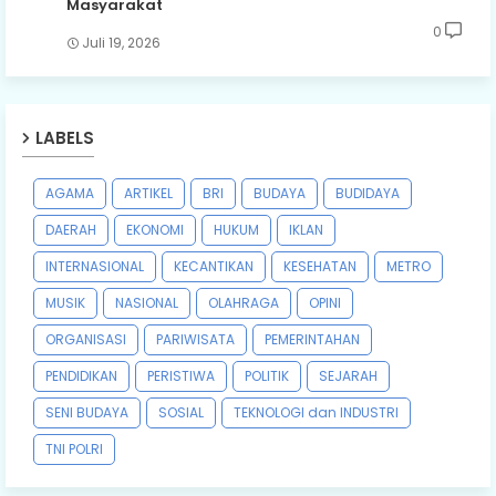
Masyarakat
0
Juli 19, 2026
LABELS
AGAMA
ARTIKEL
BRI
BUDAYA
BUDIDAYA
DAERAH
EKONOMI
HUKUM
IKLAN
INTERNASIONAL
KECANTIKAN
KESEHATAN
METRO
MUSIK
NASIONAL
OLAHRAGA
OPINI
ORGANISASI
PARIWISATA
PEMERINTAHAN
PENDIDIKAN
PERISTIWA
POLITIK
SEJARAH
SENI BUDAYA
SOSIAL
TEKNOLOGI dan INDUSTRI
TNI POLRI