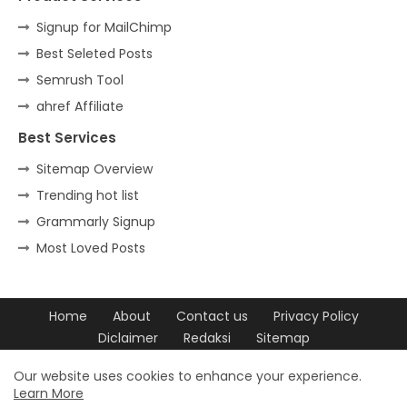
Signup for MailChimp
Best Seleted Posts
Semrush Tool
ahref Affiliate
Best Services
Sitemap Overview
Trending hot list
Grammarly Signup
Most Loved Posts
Home
About
Contact us
Privacy Policy
Diclaimer
Redaksi
Sitemap
Design by -
Blogger Templates
| Distributed by
Free Blogger
Our website uses cookies to enhance your experience.
Learn More
Templates