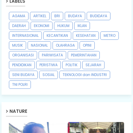
LABELS
AGAMA
ARTIKEL
BRI
BUDAYA
BUDIDAYA
DAERAH
EKONOMI
HUKUM
IKLAN
INTERNASIONAL
KECANTIKAN
KESEHATAN
METRO
MUSIK
NASIONAL
OLAHRAGA
OPINI
ORGANISASI
PARIWISATA
PEMERINTAHAN
PENDIDIKAN
PERISTIWA
POLITIK
SEJARAH
SENI BUDAYA
SOSIAL
TEKNOLOGI dan INDUSTRI
TNI POLRI
NATURE