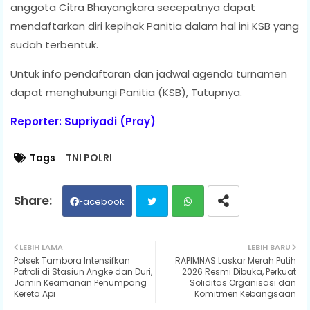
anggota Citra Bhayangkara secepatnya dapat
mendaftarkan diri kepihak Panitia dalam hal ini KSB yang
sudah terbentuk.
Untuk info pendaftaran dan jadwal agenda turnamen
dapat menghubungi Panitia (KSB), Tutupnya.
Reporter: Supriyadi (Pray)
Tags
TNI POLRI
Facebook
Twit
Wh
LEBIH LAMA
LEBIH BARU
Polsek Tambora Intensifkan
RAPIMNAS Laskar Merah Putih
ter
ats
Patroli di Stasiun Angke dan Duri,
2026 Resmi Dibuka, Perkuat
Jamin Keamanan Penumpang
Soliditas Organisasi dan
Kereta Api
Komitmen Kebangsaan
ap