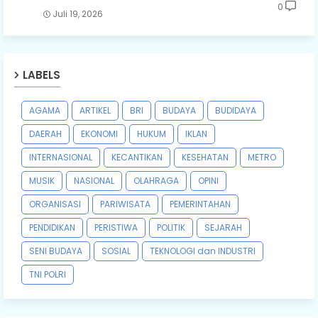
0
Juli 19, 2026
LABELS
AGAMA
ARTIKEL
BRI
BUDAYA
BUDIDAYA
DAERAH
EKONOMI
HUKUM
IKLAN
INTERNASIONAL
KECANTIKAN
KESEHATAN
METRO
MUSIK
NASIONAL
OLAHRAGA
OPINI
ORGANISASI
PARIWISATA
PEMERINTAHAN
PENDIDIKAN
PERISTIWA
POLITIK
SEJARAH
SENI BUDAYA
SOSIAL
TEKNOLOGI dan INDUSTRI
TNI POLRI