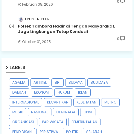
0
Februari 08, 2026
DN
TNI POLRI
Polsek Tambora Hadir di Tengah Masyarakat,
Jaga Lingkungan Tetap Kondusif
0
Oktober 01, 2025
LABELS
AGAMA
ARTIKEL
BRI
BUDAYA
BUDIDAYA
DAERAH
EKONOMI
HUKUM
IKLAN
INTERNASIONAL
KECANTIKAN
KESEHATAN
METRO
MUSIK
NASIONAL
OLAHRAGA
OPINI
ORGANISASI
PARIWISATA
PEMERINTAHAN
PENDIDIKAN
PERISTIWA
POLITIK
SEJARAH