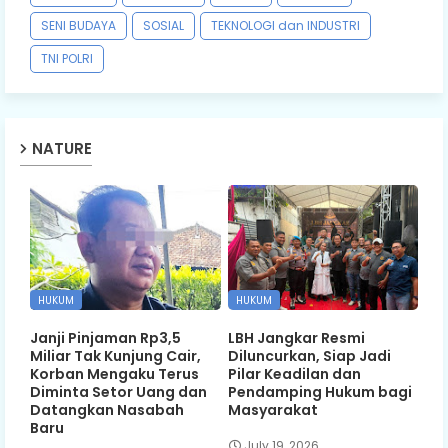
SENI BUDAYA
SOSIAL
TEKNOLOGI dan INDUSTRI
TNI POLRI
NATURE
HUKUM
HUKUM
Janji Pinjaman Rp3,5
LBH Jangkar Resmi
Miliar Tak Kunjung Cair,
Diluncurkan, Siap Jadi
Korban Mengaku Terus
Pilar Keadilan dan
Diminta Setor Uang dan
Pendamping Hukum bagi
Datangkan Nasabah
Masyarakat
Baru
July 19, 2026