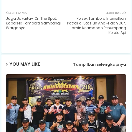
Twit
Wh
LEBIH LAMA
LEBIH BARU
Jaga Jakarta+ On The Spot,
Polsek Tambora Intensifkan
ter
ats
Kapolsek Tambora Sambangi
Patroli di Stasiun Angke dan Duri,
Warganya
Jamin Keamanan Penumpang
Kereta Api
ap
p
YOU MAY LIKE
Tampilkan selengkapnya