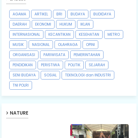
AGAMA
ARTIKEL
BRI
BUDAYA
BUDIDAYA
DAERAH
EKONOMI
HUKUM
IKLAN
INTERNASIONAL
KECANTIKAN
KESEHATAN
METRO
MUSIK
NASIONAL
OLAHRAGA
OPINI
ORGANISASI
PARIWISATA
PEMERINTAHAN
PENDIDIKAN
PERISTIWA
POLITIK
SEJARAH
SENI BUDAYA
SOSIAL
TEKNOLOGI dan INDUSTRI
TNI POLRI
NATURE