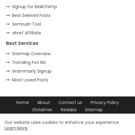
Signup for MailChimp
Best Seleted Posts
Semrush Tool
ahref Affiliate
Best Services
Sitemap Overview
Trending hot list
Grammarly Signup
Most Loved Posts
Home
About
Contact us
Privacy Policy
Diclaimer
Redaksi
Sitemap
Design by -
Blogger Templates
| Distributed by
Free Blogger
Our website uses cookies to enhance your experience.
Learn More
Templates