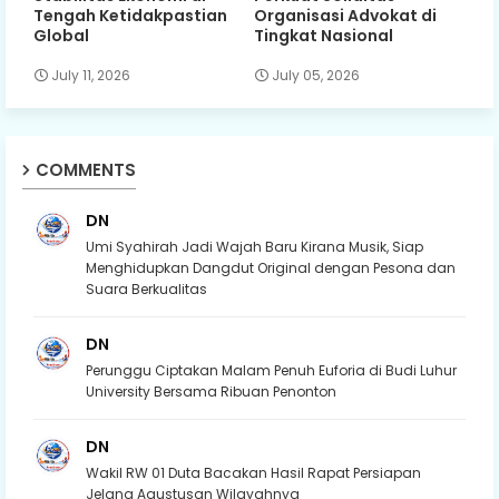
Tengah Ketidakpastian
Organisasi Advokat di
Global
Tingkat Nasional
July 11, 2026
July 05, 2026
COMMENTS
DN
Umi Syahirah Jadi Wajah Baru Kirana Musik, Siap
Menghidupkan Dangdut Original dengan Pesona dan
Suara Berkualitas
DN
Perunggu Ciptakan Malam Penuh Euforia di Budi Luhur
University Bersama Ribuan Penonton
DN
Wakil RW 01 Duta Bacakan Hasil Rapat Persiapan
Jelang Agustusan Wilayahnya