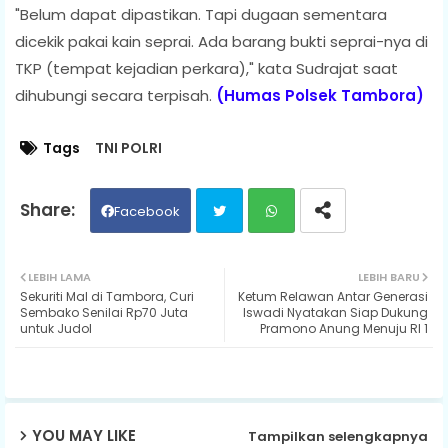
"Belum dapat dipastikan. Tapi dugaan sementara
dicekik pakai kain seprai. Ada barang bukti seprai-nya di
TKP (tempat kejadian perkara)," kata Sudrajat saat
dihubungi secara terpisah.
(Humas Polsek Tambora)
Tags
TNI POLRI
Facebook
Twit
Wh
LEBIH LAMA
LEBIH BARU
Sekuriti Mal di Tambora, Curi
Ketum Relawan Antar Generasi
ter
ats
Sembako Senilai Rp70 Juta
Iswadi Nyatakan Siap Dukung
untuk Judol
Pramono Anung Menuju RI 1
ap
p
YOU MAY LIKE
Tampilkan selengkapnya