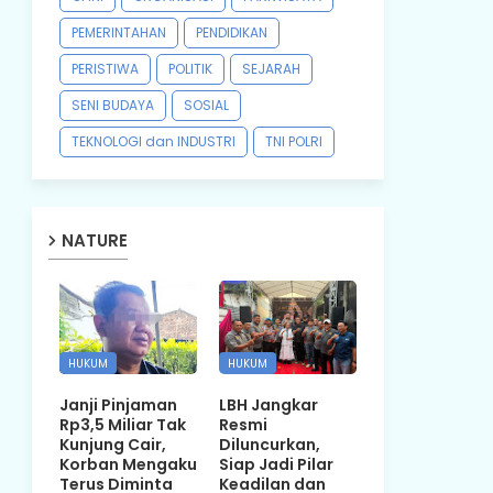
PEMERINTAHAN
PENDIDIKAN
PERISTIWA
POLITIK
SEJARAH
SENI BUDAYA
SOSIAL
TEKNOLOGI dan INDUSTRI
TNI POLRI
NATURE
HUKUM
HUKUM
Janji Pinjaman
LBH Jangkar
Rp3,5 Miliar Tak
Resmi
Kunjung Cair,
Diluncurkan,
Korban Mengaku
Siap Jadi Pilar
Terus Diminta
Keadilan dan