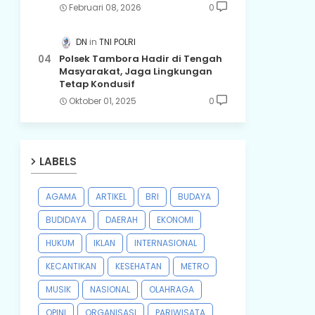
Februari 08, 2026
0
DN
TNI POLRI
Polsek Tambora Hadir di Tengah
Masyarakat, Jaga Lingkungan
Tetap Kondusif
Oktober 01, 2025
0
LABELS
AGAMA
ARTIKEL
BRI
BUDAYA
BUDIDAYA
DAERAH
EKONOMI
HUKUM
IKLAN
INTERNASIONAL
KECANTIKAN
KESEHATAN
METRO
MUSIK
NASIONAL
OLAHRAGA
OPINI
ORGANISASI
PARIWISATA