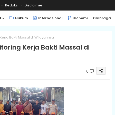
Redaksi
Disclaimer
l
Hukum
Internasional
Ekonomi
Olahraga
 Kerja Bakti Massal di Wilayahnya
toring Kerja Bakti Massal di
0