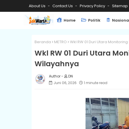
About Us
Contact Us
Privacy Policy
Sitemap
Home
Politik
Nasiona
Beranda
METRO
Wkl RW 01 Duri Utara Monitoring
Wkl RW 01 Duri Utara Moni
Wilayahnya
DN
Juni 06, 2026
1 minute read