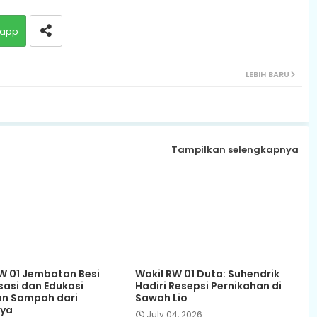
app
LEBIH BARU
Tampilkan selengkapnya
 01 Jembatan Besi
Wakil RW 01 Duta: Suhendrik
sasi dan Edukasi
Hadiri Resepsi Pernikahan di
an Sampah dari
Sawah Lio
ya
July 04, 2026