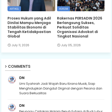
ARTIKEL
HUKUM
Proses Hukum yang Adil
Rakernas PERSADIN 2026
Dinilai Mampu Menjaga
Berlangsung Sukses,
Stabilitas Ekonomi di
Perkuat Soliditas
Tengah Ketidakpastian
Organisasi Advokat di
Global
Tingkat Nasional
July 11, 2026
July 05, 2026
COMMENTS
DN
Umi Syahirah Jadi Wajah Baru Kirana Musik, Siap
Menghidupkan Dangdut Original dengan Pesona dan
Suara Berkualitas
DN
Perunggu Ciptakan Malam Penuh Euforia di Budi Luhur