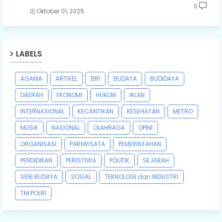
0
Oktober 01, 2025
LABELS
AGAMA
ARTIKEL
BRI
BUDAYA
BUDIDAYA
DAERAH
EKONOMI
HUKUM
IKLAN
INTERNASIONAL
KECANTIKAN
KESEHATAN
METRO
MUSIK
NASIONAL
OLAHRAGA
OPINI
ORGANISASI
PARIWISATA
PEMERINTAHAN
PENDIDIKAN
PERISTIWA
POLITIK
SEJARAH
SENI BUDAYA
SOSIAL
TEKNOLOGI dan INDUSTRI
TNI POLRI