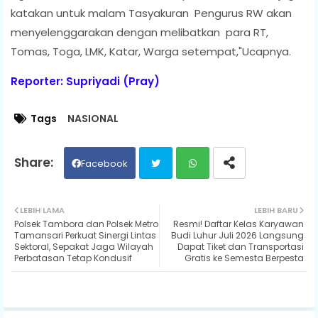
katakan untuk malam Tasyakuran Pengurus RW akan
menyelenggarakan dengan melibatkan para RT,
Tomas, Toga, LMK, Katar, Warga setempat,"Ucapnya.
Reporter: Supriyadi (Pray)
Tags
NASIONAL
Facebook
Twit
Wh
LEBIH LAMA
LEBIH BARU
Polsek Tambora dan Polsek Metro
Resmi! Daftar Kelas Karyawan
ter
ats
Tamansari Perkuat Sinergi Lintas
Budi Luhur Juli 2026 Langsung
Sektoral, Sepakat Jaga Wilayah
Dapat Tiket dan Transportasi
Perbatasan Tetap Kondusif
Gratis ke Semesta Berpesta
ap
p