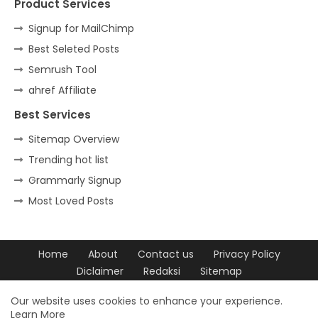
Product Services
Signup for MailChimp
Best Seleted Posts
Semrush Tool
ahref Affiliate
Best Services
Sitemap Overview
Trending hot list
Grammarly Signup
Most Loved Posts
Home
About
Contact us
Privacy Policy
Diclaimer
Redaksi
Sitemap
Design by -
Blogger Templates
| Distributed by
Free Blogger
Our website uses cookies to enhance your experience.
Learn More
Templates