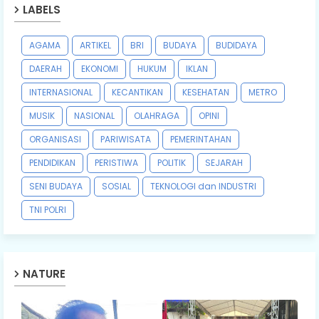
LABELS
AGAMA
ARTIKEL
BRI
BUDAYA
BUDIDAYA
DAERAH
EKONOMI
HUKUM
IKLAN
INTERNASIONAL
KECANTIKAN
KESEHATAN
METRO
MUSIK
NASIONAL
OLAHRAGA
OPINI
ORGANISASI
PARIWISATA
PEMERINTAHAN
PENDIDIKAN
PERISTIWA
POLITIK
SEJARAH
SENI BUDAYA
SOSIAL
TEKNOLOGI dan INDUSTRI
TNI POLRI
NATURE