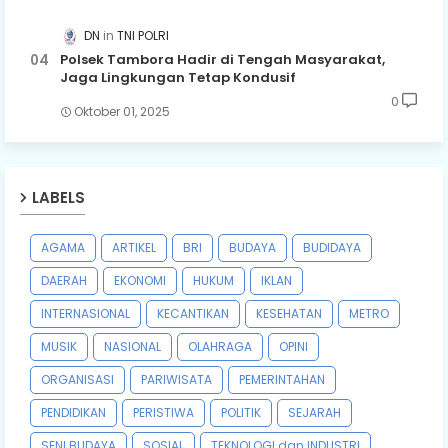
DN
TNI POLRI
Polsek Tambora Hadir di Tengah Masyarakat,
Jaga Lingkungan Tetap Kondusif
0
Oktober 01, 2025
LABELS
AGAMA
ARTIKEL
BRI
BUDAYA
BUDIDAYA
DAERAH
EKONOMI
HUKUM
IKLAN
INTERNASIONAL
KECANTIKAN
KESEHATAN
METRO
MUSIK
NASIONAL
OLAHRAGA
OPINI
ORGANISASI
PARIWISATA
PEMERINTAHAN
PENDIDIKAN
PERISTIWA
POLITIK
SEJARAH
SENI BUDAYA
SOSIAL
TEKNOLOGI dan INDUSTRI