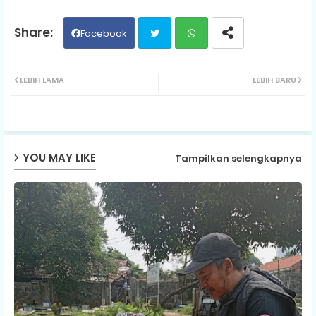
Facebook
Twit
Wh
LEBIH LAMA
LEBIH BARU
ter
ats
ap
YOU MAY LIKE
Tampilkan selengkapnya
p